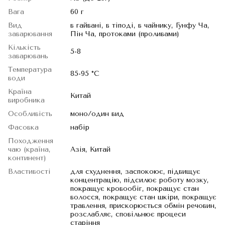
Вага
60 г
Вид
в гайвані, в тіподі, в чайнику, Гунфу Ча,
заварювання
Пін Ча, протоками (проливами)
Кількість
5-8
заварювань
Температура
85-95 °C
води
Країна
Китай
виробника
Особливість
моно/один вид
Фасовка
набір
Походження
чаю (країна,
Азія, Китай
континент)
Властивості
для схуднення, заспокоює, підвищує
концентрацію, підсилює роботу мозку,
покращує кровообіг, покращує стан
волосся, покращує стан шкіри, покращує
травлення, прискорюється обмін речовин,
розслабляє, сповільнює процеси
старіння