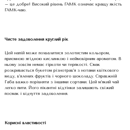
– це добре! Високий рівень ГАМК означає кращу якість
ГАМК-чаю.
Чисте задоволення круглий рік
Цей напій може похвалитися золотистим кольором,
приємною ягідною кислинкою і неймовірним ароматом. В
ньому зовсім немає гіркоти чи терпкості. Смак
розкривається букетом різнотрав’я з нотами квіткового
меду, в’ялених фруктів і чорного шоколаду. Справжній
Габа важко порівняти з іншими сортами. Цей м’який чай
легко пити. Його пікантні відтінки залишають свіжий
посмак і відчуття задоволення.
Корисні властивості