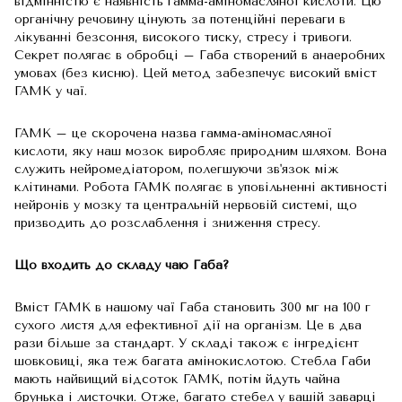
відмінністю є наявність гамма-аміномасляної кислоти. Цю
органічну речовину цінують за потенційні переваги в
лікуванні безсоння, високого тиску, стресу і тривоги.
Секрет полягає в обробці – Габа створений в анаеробних
умовах (без кисню). Цей метод забезпечує високий вміст
ГАМК у чаї.
ГАМК – це скорочена назва гамма-аміномасляної
кислоти, яку наш мозок виробляє природним шляхом. Вона
служить нейромедіатором, полегшуючи зв'язок між
клітинами. Робота ГАМК полягає в уповільненні активності
нейронів у мозку та центральній нервовій системі, що
призводить до розслаблення і зниження стресу.
Що входить до складу чаю Габа?
Вміст ГАМК в нашому чаї Габа становить 300 мг на 100 г
сухого листя для ефективної дії на організм. Це в два
рази більше за стандарт. У складі також є інгредієнт
шовковиці, яка теж багата амінокислотою. Стебла Габи
мають найвищий відсоток ГАМК, потім йдуть чайна
брунька і листочки. Отже, багато стебел у вашій заварці