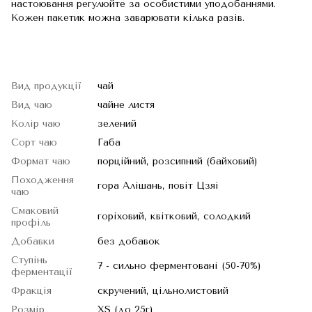
настоювання регулюйте за особистими уподобаннями.
Кожен пакетик можна заварювати кілька разів.
Вид продукції
чай
Вид чаю
чайне листя
Колір чаю
зелений
Сорт чаю
Габа
Формат чаю
порційний, розсипний (байховий)
Походження
гора Алішань, повіт Цзяі
чаю
Смаковий
горіховий, квітковий, солодкий
профіль
Добавки
без добавок
Ступінь
7 - сильно ферментовані (50-70%)
ферментації
Фракція
скручений, цільнолистовий
Розмір
XS (до 25г)