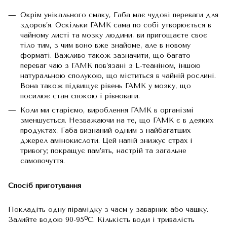
Окрім унікального смаку, Габа має чудові переваги для
здоров’я. Оскільки ГАМК сама по собі утворюється в
чайному листі та мозку людини, ви пригощаєте своє
тіло тим, з чим воно вже знайоме, але в новому
форматі. Важливо також зазначити, що багато
переваг чаю з ГАМК пов’язані з L-теаніном, іншою
натуральною сполукою, що міститься в чайній рослині.
Вона також підвищує рівень ГАМК у мозку, що
посилює стан спокою і рівноваги.
Коли ми старіємо, вироблення ГАМК в організмі
зменшується. Незважаючи на те, що ГАМК є в деяких
продуктах, Габа визнаний одним з найбагатших
джерел амінокислоти. Цей напій знижує страх і
тривогу; покращує пам’ять, настрій та загальне
самопочуття.
Спосіб приготування
Покладіть одну пірамідку з чаєм у заварник або чашку.
Залийте водою 90-95ᴼС. Кількість води і тривалість