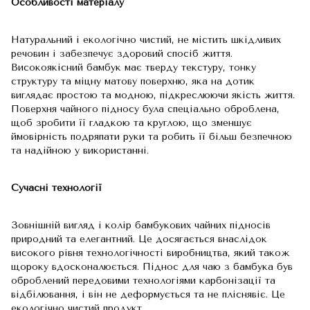
Особливості матеріалу
Натуральний і екологічно чистий, не містить шкідливих
речовин і забезпечує здоровий спосіб життя.
Високоякісний бамбук має тверду текстуру, тонку
структуру та міцну матову поверхню, яка на дотик
виглядає простою та модною, підкреслюючи якість життя.
Поверхня чайного підносу була спеціально оброблена,
щоб зробити її гладкою та круглою, що зменшує
ймовірність подряпати руки та робить її більш безпечною
та надійною у використанні.
Сучасні технології
Зовнішній вигляд і колір бамбукових чайних підносів
природний та елегантний. Це досягається внаслідок
високого рівня технологічності виробництва, який також
щороку вдосконалюється. Піднос для чаю з бамбука був
оброблений передовими технологіями карбонізації та
відбілювання, і він не деформується та не пліснявіє. Це
екологічно чистий продукт.