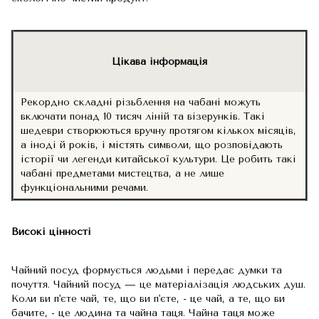
Цікава інформація
Рекордно складні різьблення на чабані можуть
включати понад 10 тисяч ліній та візерунків. Такі
шедеври створюються вручну протягом кількох місяців,
а іноді й років, і містять символи, що розповідають
історії чи легенди китайської культури. Це робить такі
чабані предметами мистецтва, а не лише
функціональними речами.
Високі цінності
Чайний посуд формується людьми і передає думки та
почуття. Чайний посуд — це матеріалізація людських душ.
Коли ви п'єте чай, те, що ви п'єте, - це чай, а те, що ви
бачите, - це людина та чайна таця. Чайна таця може