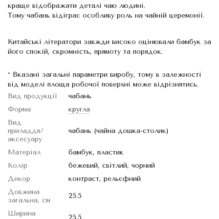
краще відображати деталі чаю людині.
Тому чабань відіграє особливу роль на чайній церемонії.
Китайські літератори завжди високо оцінювали бамбук за
його спокій, скромність, прямоту та порядок.
* Вказані загальні параметри виробу, тому в залежності
від моделі площа робочої поверхні може відрізнятись.
Вид продукції
чабань
Форма
кругла
Вид
приладдя/
чабань (чайна дошка-столик)
аксесуару
Матеріал
бамбук, пластик
Колір
бежевий, світлий, чорний
Декор
контраст, рельєфний
Довжина
25.5
загальна, см
Ширина
25.5