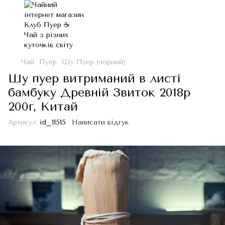
Чай
Пуер
Шу Пуер (чорний)
Шу пуер витриманий в листі
бамбуку Древній Звиток 2018р
200г, Китай
Артикул:
id_11515
Написати відгук