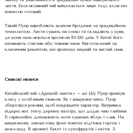
листя. Ексклюзивний чай випускається лише тоді, коли він
повністю готовий.
Такий Пуер виробляють шляхом бродіння за традиційною
технологією. Листя сушать на сонці та складають у купи,
де вони окислюються протягом 85-120 днів. У Китаї його
називають стиглим або темним чаєм. Виготовлений за
класичним рецептом, він пропонує міцний та чистий смак.
Смакові нюанси
Китайський чай «Древній звиток» – це Шу Пуер преміум
класу з особливим смаком. Як і вишукане вино, Пуер
зберігався роками, щоб покращити характер. Витримка
підкреслює теплу деревну палітру, що додає чаю глибини.
Її гармонійно доповнюють ноти сушених яблук і слив. На
вишуканому землистому фоні помітні відтінки горіхів і
шоколаду. В ароматі букет із сухофруктів і квітів. З