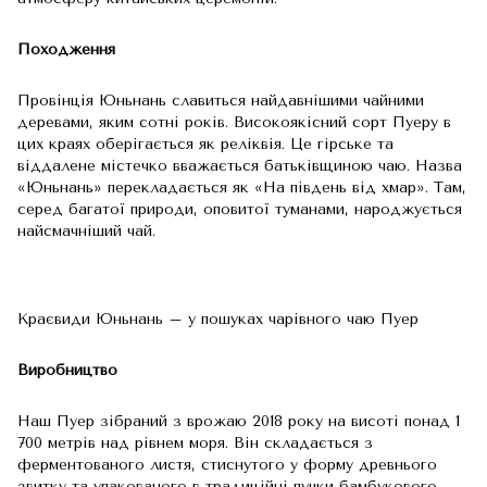
Походження
Провінція Юньнань славиться найдавнішими чайними
деревами, яким сотні років. Високоякісний сорт Пуеру в
цих краях оберігається як реліквія. Це гірське та
віддалене містечко вважається батьківщиною чаю. Назва
«Юньнань» перекладається як «На південь від хмар». Там,
серед багатої природи, оповитої туманами, народжується
найсмачніший чай.
Краєвиди Юньнань – у пошуках чарівного чаю Пуер
Виробництво
Наш Пуер зібраний з врожаю 2018 року на висоті понад 1
700 метрів над рівнем моря. Він складається з
ферментованого листя, стиснутого у форму древнього
звитку та упакованого в традиційні пучки бамбукового