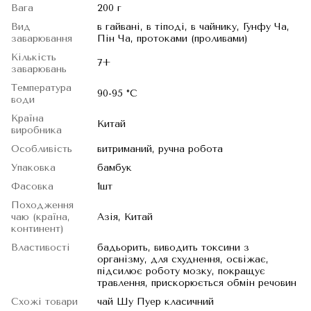
Вага
200 г
Вид
в гайвані, в тіподі, в чайнику, Гунфу Ча,
заварювання
Пін Ча, протоками (проливами)
Кількість
7+
заварювань
Температура
90-95 °C
води
Країна
Китай
виробника
Особливість
витриманий, ручна робота
Упаковка
бамбук
Фасовка
1шт
Походження
чаю (країна,
Азія, Китай
континент)
Властивості
бадьорить, виводить токсини з
організму, для схуднення, освіжає,
підсилює роботу мозку, покращує
травлення, прискорюється обмін речовин
Схожі товари
чай Шу Пуер класичний