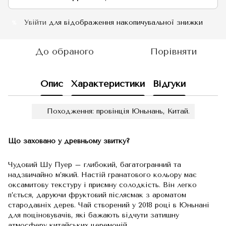
Увійти
для відображення накопичувальної знижки
%
До обраного
Порівняти
Опис
Характеристики
Відгуки
Походження: провінція Юньнань, Китай.
Що заховано у древньому звитку?
Чудовий Шу Пуер – глибокий, багатогранний та
надзвичайно м’який. Настій гранатового кольору має
оксамитову текстуру і приємну солодкість. Він легко
п’ється, даруючи фруктовий післясмак з ароматом
стародавніх дерев. Чай створений у 2018 році в Юньнані
для поціновувачів, які бажають відчути затишну
атмосферу китайських церемоній.