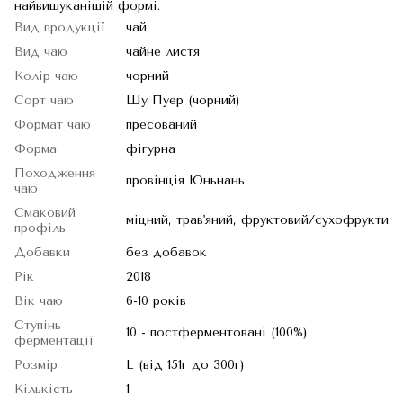
найвишуканішій формі.
Вид продукції
чай
Вид чаю
чайне листя
Колір чаю
чорний
Сорт чаю
Шу Пуер (чорний)
Формат чаю
пресований
Форма
фігурна
Походження
провінція Юньнань
чаю
Смаковий
міцний, трав'яний, фруктовий/сухофрукти
профіль
Добавки
без добавок
Рік
2018
Вік чаю
6-10 років
Ступінь
10 - постферментовані (100%)
ферментації
Розмір
L (від 151г до 300г)
Кількість
1