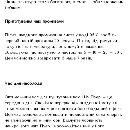
віком, текстура стала багатшою, а смак – збалансованим
і м’яким.
Приготування чаю проливами
Після швидкого промивання листя у воді 95°С зробіть
перший настій протягом 20 секунд. Потім, підтримуючи
воду тієї ж температури, продовжуйте чаювання,
збільшуючи час наступного настою на 5 – 10 – 25 – 30 с.
Цей чай можна заварювати більше 7 разів.
Час для насолоди
Оптимальний час для куштування чаю Шу Пуер – це
середина дня. Спокійна перерва від щоденної метушні,
коли можна повною мірою оцінити його бадьорий ефект.
Цей час допомагає пом'якшити післяобідній спад енергії,
не впливаючи на нічний сон. Відчуйте чарівність
найкращого чаю Пуер і насолодіться ним у його