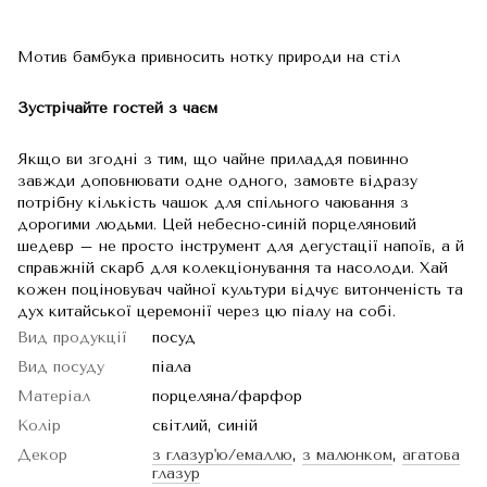
Мотив бамбука привносить нотку природи на стіл
Зустрічайте гостей з чаєм
Якщо ви згодні з тим, що чайне приладдя повинно
завжди доповнювати одне одного, замовте відразу
потрібну кількість чашок для спільного чаювання з
дорогими людьми. Цей небесно-синій порцеляновий
шедевр – не просто інструмент для дегустації напоїв, а й
справжній скарб для колекціонування та насолоди. Хай
кожен поціновувач чайної культури відчує витонченість та
дух китайської церемонії через цю піалу на собі.
Вид продукції
посуд
Вид посуду
піала
Матеріал
порцеляна/фарфор
Колір
світлий, синій
Декор
з глазур'ю/емаллю
,
з малюнком
,
агатова
глазур