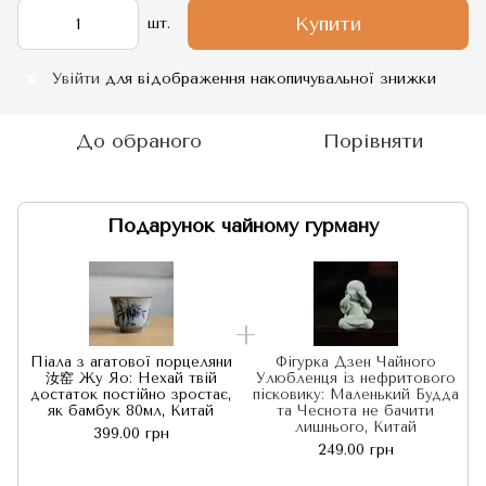
Купити
шт.
Увійти
для відображення накопичувальної знижки
%
До обраного
Порівняти
Подарунок чайному гурману
Піала з агатової порцеляни
Фігурка Дзен Чайного
汝窑 Жу Яо: Нехай твій
Улюбленця із нефритового
достаток постійно зростає,
пісковику: Маленький Будда
як бамбук 80мл, Китай
та Чеснота не бачити
лишнього, Китай
399.00 грн
249.00 грн