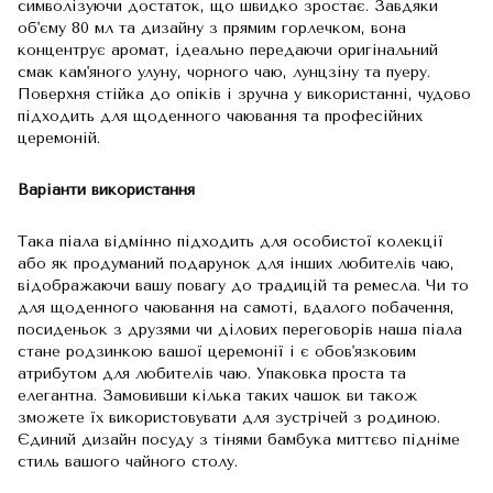
символізуючи достаток, що швидко зростає. Завдяки
об'єму 80 мл та дизайну з прямим горлечком, вона
концентрує аромат, ідеально передаючи оригінальний
смак кам'яного улуну, чорного чаю, лунцзіну та пуеру.
Поверхня стійка до опіків і зручна у використанні, чудово
підходить для щоденного чаювання та професійних
церемоній.
Варіанти використання
Така піала відмінно підходить для особистої колекції
або як продуманий подарунок для інших любителів чаю,
відображаючи вашу повагу до традицій та ремесла. Чи то
для щоденного чаювання на самоті, вдалого побачення,
посиденьок з друзями чи ділових переговорів наша піала
стане родзинкою вашої церемонії і є обов'язковим
атрибутом для любителів чаю. Упаковка проста та
елегантна. Замовивши кілька таких чашок ви також
зможете їх використовувати для зустрічей з родиною.
Єдиний дизайн посуду з тінями бамбука миттєво підніме
стиль вашого чайного столу.