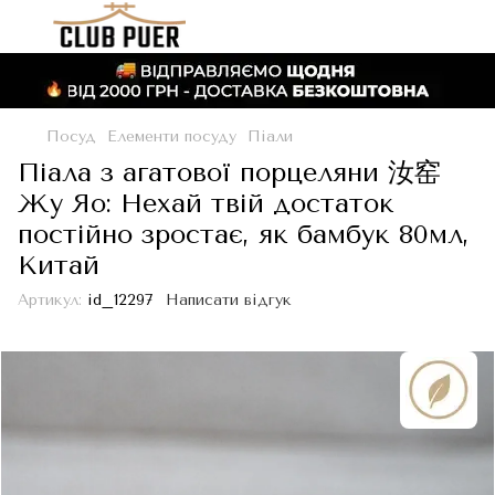
Посуд
Елементи посуду
Піали
Піала з агатової порцеляни 汝窑
Жу Яо: Нехай твій достаток
постійно зростає, як бамбук 80мл,
Китай
Артикул:
id_12297
Написати відгук