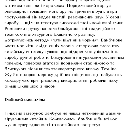
дотиком «снігової королеви». Порцеляновий корпус
рівномірної товщини, його зручно тримати в руці, а при
постукуванні він видає чистий, резонансний звук. У серці
виробу – щільна текстура високоякісної каолінової глини.
Ремісники вручну нанесли бамбукові тіні традиційною
технікою підглазурного блакитного розпису,
дотримуючись методу «п'яти відтінків чорнил». Бамбукове
листя має чіткі сліди синіх мазків, створюючи елегантну
китайську естетику тушшю, що підкреслює унікальність
виробу ручної роботи. Глазурована натуральним рослинним
попелом, поверхня агатової порцеляни стає ніжною та
блискучою після високотемпературного випалу. Техніка
Жу Яо створює мережу дрібних тріщинок, що набувають
кольору чаю при тривалому використанні, роблячи піалу
більш цікавішою з часом.
Глибокий символізм
Тіньовий візерунок бамбука на чашці натхненний давніми
віруваннями китайців. Коливаючись, бамбук ніби втілює
дух «неупередженості та постійного прогресу»,