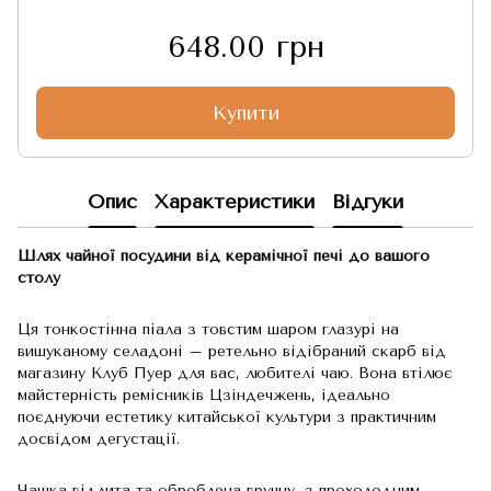
648.00 грн
Купити
Опис
Характеристики
Відгуки
Шлях чайної посудини від керамічної печі до вашого
столу
Ця тонкостінна піала з товстим шаром глазурі на
вишуканому селадоні – ретельно відібраний скарб від
магазину Клуб Пуер для вас, любителі чаю. Вона втілює
майстерність ремісників Цзіндечжень, ідеально
поєднуючи естетику китайської культури з практичним
досвідом дегустації.
Чашка відлита та оброблена вручну, з прохолодним