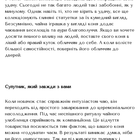
удачу. Сьогодні не так багато людей такі забобонні, як у
минулому. Однак навіть ті, хто не вірить в удачу, все ще
колекціонують глиняні статуетки за їх кумедний вигляд.
Безсумнівно, чайна іграшка у вигляді коня додає
чаювання веселощів та аури благополуччя. Якщо ви хочете
досягти певного впливу на людей, поставте свого коня в
лівий або правий куток обличчям до себе. А коли волієте
більшої самостійності, поверніть його обличчям до
дверей.
Супутник, який завжди з вами
Коли новачок стає справжнім ентузіастом чаю, він
переходить від простого заварювання до церемоніального
насолодження. Під час неспішного ритуалу чайного
улюбленця сприймають як компаньйона. Це відчуття
товариства посилюється тим фактом, що вашого коня
можна «годувати» чаєм. В результаті виникає думка, ніби
ви його «виростили». Так ви підживлюєте тваринку і