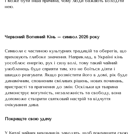
і може бути інша причина, чому люди бажають володіти
нею.
Червоний Вогняний Кінь – символ 2026 року
Символи є частиною культурних традицій та оберегів, що
приховують глибоке значення. Наприклад, в Україні кінь
уособлює енергію, рух і силу волі, тому такий чайний
улюбленець буде сприяти тим, хто не боїться діяти і
швидко реагувати. Якщо розмістити його в домі, рік буде
динамічним, сповненим сміливих рішень, нових починань,
пристрасті та прагнення до змін. Оскільки ця тварина
демонструє могутність, незалежність та свободу, вона
допоможе створити святковий настрій та відчуття
очікування дива.
Покращте свою удачу
У Китаї чайних вихованців заводять, щоб покращити свою