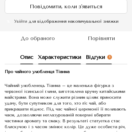
Повідомити, коли з'явиться
Увійти
для відображення накопичувальної знижки
%
До обраного
Порівняти
Опис
Характеристики
Відгуки
1
Про чайного улюбленця Тіанма
Чайний улюбленець Тіанма – це маленька фігурка з
червоної ісинської глини, виготовлена вручну китайськими
майстрами. Вона може служити різним цілям: приносити
удачу, бути супутником для того, хто п'є чай, або
прикрашати піднос. Під час чайної церемонії її поливають
чаєм, дозволяючи неглазурованій поверхні вбирати
частинки аромату та смаку. В результаті статуетка стає
блискучою і з часом змінює колір. Це дуже особиста річ,