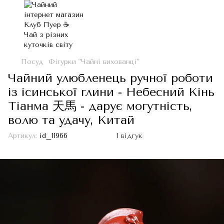
Посуд
Фігурки "Чайні вихованці"
Чайний улюбленець ручної роботи
із ісинської глини - Небесний Кінь
Тіанма 天馬 - дарує могутність,
волю та удачу, Китай
Артикул:
id_11966
1 відгук