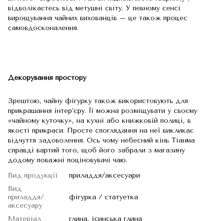
відволікаєтесь від метушні світу. У певному сенсі
вирощування чайних вихованців – це також процес
самовдосконалення.
Декорування простору
Зрештою, чайну фігурку також використовують для
прикрашання інтер’єру. Її можна розміщувати у своєму
«чайному куточку», на кухні або книжковій полиці, в
якості прикраси. Просте споглядання на неї викликає
відчуття задоволення. Ось чому небесний кінь Тіанма
справді вартий того, щоб його забрали з магазину
додому поважні поціновувачі чаю.
Вид продукції
приладдя/аксесуари
Вид
приладдя/
фігурка / статуетка
аксесуару
Матеріал
глина, ісинська глина