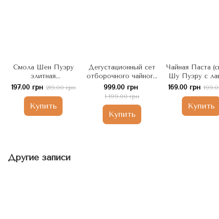
Смола Шен Пуэру
Дегустационный сет
Чайная Паста (с
элитная
отборочного чайного
Шу Пуэру с ла
"Космический чай"
концентрата Четыре
муцзянцзы - Mù 
197.00 грн
999.00 грн
169.00 грн
219.00 грн
199.0
10шт, Китай
Стихии
zǐ shú chá gā
1 199.00 грн
отлично борет
Купить
Купить
депрессией и п
Купить
настроением 1
Китай
Другие записи