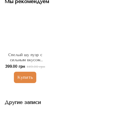
Мы рекомендуем
Спелый шу пуэр с
сильным вкусом
Бытое Серебро
399.00 грн
449.00 грн
Сишуанбаньна 2006
год м/б 100г, Китай
Купить
Другие записи