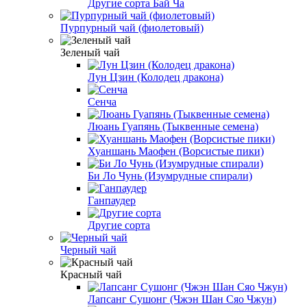
Другие сорта Бай Ча
Пурпурный чай (фиолетовый)
Зеленый чай
Лун Цзин (Колодец дракона)
Сенча
Люань Гуапянь (Тыквенные семена)
Хуаншань Маофен (Ворсистые пики)
Би Ло Чунь (Изумрудные спирали)
Ганпаудер
Другие сорта
Черный чай
Красный чай
Лапсанг Сушонг (Чжэн Шан Сяо Чжун)