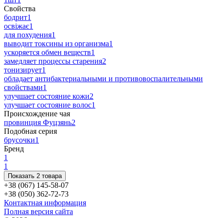
Свойства
бодрит
1
освіжає
1
для похудения
1
выводит токсины из организма
1
ускоряется обмен веществ
1
замедляет процессы старения
2
тонизирует
1
обладает антибактериальными и противовоспалительными
свойствами
1
улучшает состояние кожи
2
улучшает состояние волос
1
Происхождение чая
провинция Фуцзянь
2
Подобная серия
брусочки
1
Бренд
1
1
Показать 2 товара
+38 (067) 145-58-07
+38 (050) 362-72-73
Контактная информация
Полная версия сайта