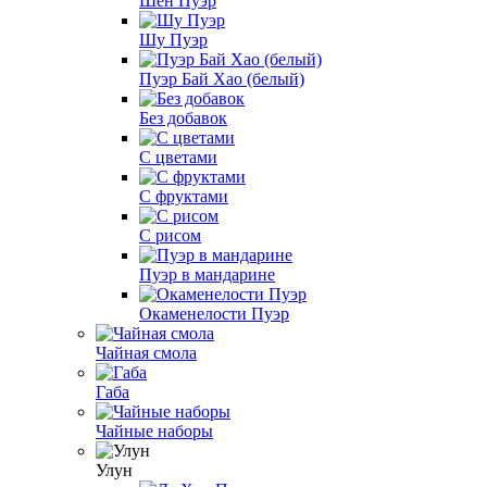
Шен Пуэр
Шу Пуэр
Пуэр Бай Хао (белый)
Без добавок
С цветами
С фруктами
С рисом
Пуэр в мандарине
Окаменелости Пуэр
Чайная смола
Габа
Чайные наборы
Улун