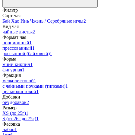
Фильтр
Сорт чая
Бай Хао Инь Чжэнь / Серебряные иглы
2
Вид чая
чайные листья
2
Формат чая
порционный
1
прессованный
1
россыпной (байховый)
1
Форма
мини кирпич
1
фигурная
1
Фракция
мелколистовой
1
с чайными почками (типсами)
1
цельнолистовой
1
Добавки
без добавок
2
Размер
XS (до 25г)
1
S (от 26г до 75г)
1
Фасовка
набор
1
1шт
1