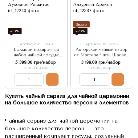
Видео
−10%
−20%
Артикул: id_12240
Артикул: id_12387
Большой подарочный
Авторский чайный набор
набор чайной посуды:
от Мастера Чжэн Шаовея,
Японский Изумруд,
в стиле Династии Мин –
5 399.00 грн/набор
3 199.00 грн/набор
дарящий Мудрость и
Лазурный Дракон
5 999.00 грн
3 999.00 грн
Духовное Развитие
Купить чайный сервиз для чайной церемонии
на большое количество персон и элементов
Чайный сервиз для чайной церемонии на
большое количество персон — это
расширенный комплект посуды, созданный