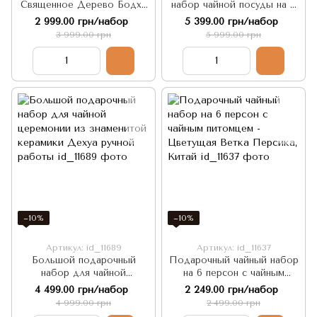
Священное Дерево Бодхи
набор чайной посуды на 8
– дарит Умиротворение и
персон: Японский Диабаз
2 999.00 грн/набор
5 399.00 грн/набор
Просветление, Китай
3 999.00 грн
5 999.00 грн
−10%
−10%
Артикул: id_11689
Артикул: id_11637
Большой подарочный
Подарочный чайный набор
набор для чайной
на 6 персон с чайным
церемонии из знаменитой
питомцем - Цветущая
4 499.00 грн/набор
2 249.00 грн/набор
керамики Дехуа ручной
Ветка Персика, Китай
4 999.00 грн
2 499.00 грн
работы