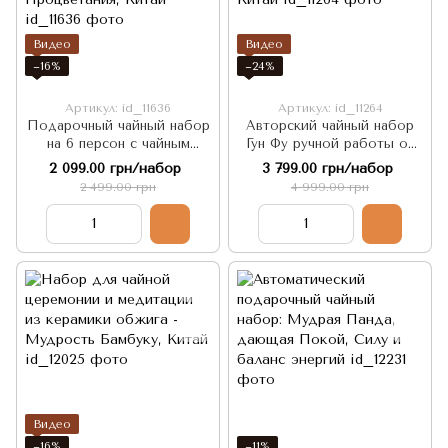
Видео
Видео
−16%
−24%
Артикул: id_11636
Артикул: id_11264
Подарочный чайный набор
Авторский чайный набор
на 6 персон с чайным
Гун Фу ручной работы от
питомцем - Золотая
Мастера Чжэн Шаовэй -
2 099.00 грн/набор
3 799.00 грн/набор
Печать с пожеланием
Древний Дракон Династии
2 499.00 грн
4 999.00 грн
Счастья и Процветания,
Мин, Китай
Китай
Видео
−16%
−11%