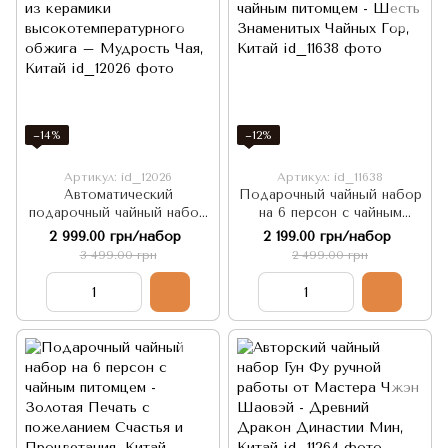
−14%
−12%
Артикул: id_12026
Артикул: id_11638
Автоматический
Подарочный чайный набор
подарочный чайный набор
на 6 персон с чайным
из керамики
питомцем - Шесть
2 999.00 грн/набор
2 199.00 грн/набор
высокотемпературного
Знаменитых Чайных Гор,
3 499.00 грн
2 499.00 грн
обжига – Мудрость Чая,
Китай
Китай