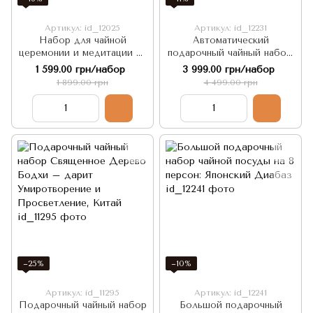
Артикул: id_12025
Артикул: id_12231
Набор для чайной
Автоматический
церемонии и медитации из
подарочный чайный набор:
керамики обжига -
Мудрая Панда, дающая
1 599.00 грн/набор
3 999.00 грн/набор
Мудрость Бамбуку, Китай
Покой, Силу и баланс
1 899.00 грн
4 499.00 грн
энергий
−25%
−10%
Артикул: id_11295
Артикул: id_12241
Подарочный чайный набор
Большой подарочный