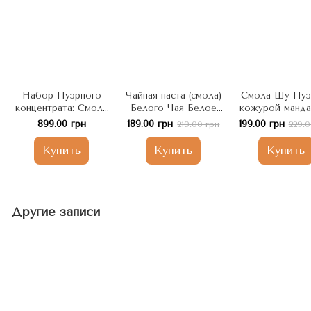
Набор Пуэрного
Чайная паста (смола)
Смола Шу Пуэ
концентрата: Смола
Белого Чая Белое
кожурой манда
Шен Пуэру
Лунное Сияние - Ча
Ча Гао Чэнь Пи 
899.00 грн
189.00 грн
199.00 грн
219.00 грн
229.0
высококачественная
Гао Юэ Гуан Бай
Китай
"Чайная Вселенная"
10шт, Китай
Купить
Купить
Купить
50шт в аутентичной
пиале
Другие записи