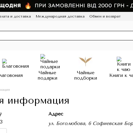
лата и доставка
Международная доставка
Обмен и возврат
а конфиденциальности
Отзывы
Программа лояльности
HoReCa
Чайные
Чайные
лаговония
Книги к ч
подарки
подборки
мация
я информация
Адрес
7
73
ул. Боголюбова, 6 Софиевская Бо