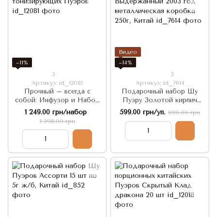
Видео
−11%
−14%
3
3
Артикул: id_12081
Артикул: id_7614
Прочный – всегда с
Подарочный набор Шу
собой: Инфузор и Набор
Пуэру Золотой кирпич
тонизирующих Пуэров
Выдержанный 2003 год
1 249.00 грн/набор
599.00 грн/уп.
699.00 грн
металлическая коробка
1 398.00 грн
250г, Китай