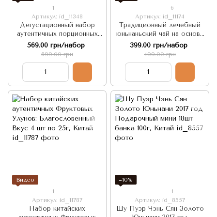
1
6
Артикул: id_11348
Артикул: id_11174
Дегустационный набор
Традиционный лечебный
аутентичных порционных
юньнаньский чай на основе
китайских чаев Вкус
органического коричневого
569.00 грн/набор
399.00 грн/набор
Поднебесной 30 шт
сахара и лепестков цветов
699.00 грн
499.00 грн
360г
Видео
−10%
1
1
Артикул: id_11787
Артикул: id_8557
Набор китайских
Шу Пуэр Чэнь Сян Золото