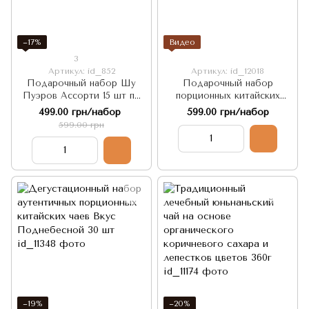
−17%
Видео
3
Артикул: id_852
Артикул: id_12018
Подарочный набор Шу
Подарочный набор
Пуэров Ассорти 15 шт по
порционных китайских
5г ж/б, Китай
Пуэров Скрытый Клад
499.00 грн/набор
599.00 грн/набор
дракона 20 шт
599.00 грн
−19%
−20%