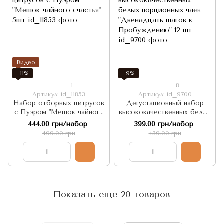
Видео
−11%
−9%
1
8
Артикул: id_11853
Артикул: id_9700
Набор отборных цитрусов
Дегустационный набор
с Пуэром "Мешок чайного
высококачественных белых
счастья" 5шт
порционных чаев
444.00 грн/набор
399.00 грн/набор
"Двенадцать шагов к
499.00 грн
439.00 грн
Пробуждению" 12 шт
Показать еще 20 товаров