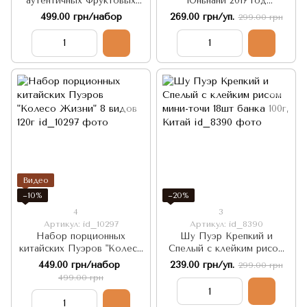
аутентичных Фруктовых
Юньнани 2017 год
Улунов: Благословенный
Подарочный мини 18шт
499.00 грн/набор
269.00 грн/уп.
299.00 грн
Вкус 4 шт по 25г, Китай
банка 100г, Китай
Видео
−10%
−20%
4
3
Артикул: id_10297
Артикул: id_8390
Набор порционных
Шу Пуэр Крепкий и
китайских Пуэров "Колесо
Спелый с клейким рисом
Жизни" 8 видов 120г
мини-точи 18шт банка 100г,
449.00 грн/набор
239.00 грн/уп.
299.00 грн
Китай
499.00 грн