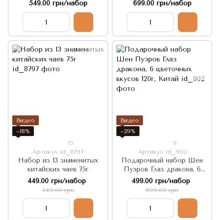
Пуэров "Путем
характерных Пуэров
549.00 грн/набор
699.00 грн/набор
Просветления" 20 шт
"Крепкий – для Крепких!"
20шт
Видео
Видео
−18%
−29%
15
9
Артикул: id_8797
Артикул: id_902
Набор из 13 знаменитых
Подарочный набор Шен
китайских чаев 75г
Пуэров Глаз дракона, 6
цветочных вкусов 120г,
449.00 грн/набор
499.00 грн/набор
Китай
549.00 грн
699.00 грн