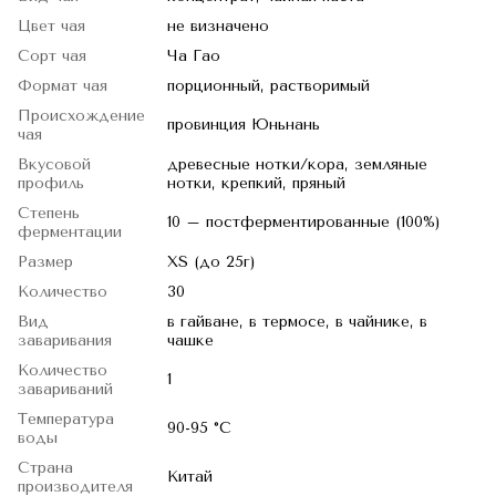
Цвет чая
не визначено
Сорт чая
Ча Гао
Формат чая
порционный, растворимый
Происхождение
провинция Юньнань
чая
Вкусовой
древесные нотки/кора, земляные
профиль
нотки, крепкий, пряный
Степень
10 – постферментированные (100%)
ферментации
Размер
XS (до 25г)
Количество
30
Вид
в гайване, в термосе, в чайнике, в
заваривания
чашке
Количество
1
завариваний
Температура
90-95 °C
воды
Страна
Китай
производителя