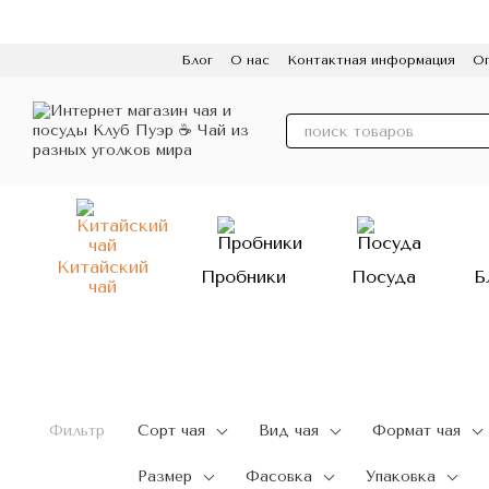
Перейти к основному контенту
Блог
О нас
Контактная информация
Оп
Пользовательское соглашение
Политик
Китайский
Пробники
Посуда
Б
чай
Фильтр
Сорт чая
Вид чая
Формат чая
Размер
Фасовка
Упаковка