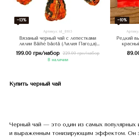
−13%
−10%
Артикул: id_8105
Артикул
Вязаный черный чай с лепестками
Редкий в
лилии Bǎihé bǎotǎ (Лилия Пагода)
красный
медовый аромат 5шт, Китай
Qingxi
199.00 грн/набор
89.0
229.00 грн/набор
фруктовы
В наличии
Купить черный чай
Черный чай — это один из самых популярных 
и выраженным тонизирующим эффектом. Он за