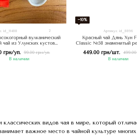
−10%
2
: id_11488
Артикул: id_8896
ысокогорный вулканический
Красный чай Дянь Хун F
 чай из Улунских кустов
Classic №58 знаменитый ре
n Hong chá - цветочно-
180г, Китай
0 грн/уп.
449.00 грн/шт.
99.00 грн/уп.
499.00
й с нотками пряностей 8г,
В наличии
В наличии
Китай
и классических видов чая в мире, который отлич
нимает важное место в чайной культуре многих 