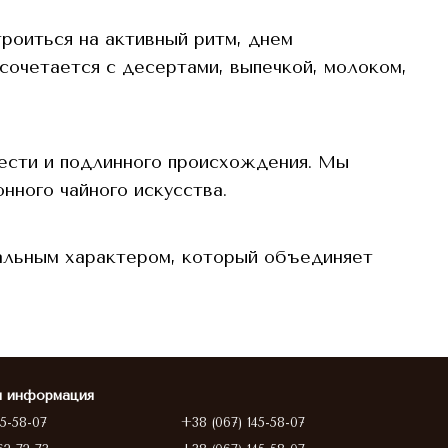
троиться на активный ритм, днем
очетается с десертами, выпечкой, молоком,
жести и подлинного происхождения. Мы
нного чайного искусства.
сальным характером, который объединяет
я информация
45-58-07
+38 (067) 145-58-07