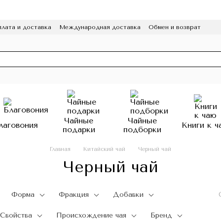
лата и доставка
Международная доставка
Обмен и возврат
а конфиденциальности
Отзывы
Программа лояльности
HoReCa
Чайные
Чайные
лаговония
Книги к ч
подарки
подборки
Главная
Китайский чай
Черный чай
Черный чай
Форма
Фракция
Добавки
Свойства
Происхождение чая
Бренд