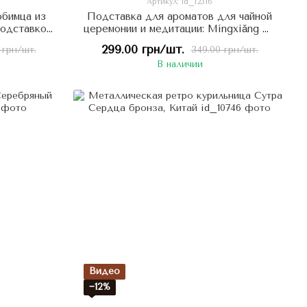
Артикул: id_12316
юбимца из
Подставка для ароматов для чайной
подставкой
церемонии и медитации: Míngxiǎng wā
тленный
Медетативная Лягушка, Китай
299.00 грн/шт.
 грн/шт.
349.00 грн/шт.
тай
В наличии
Видео
−12%