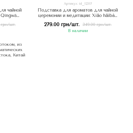
Артикул: id_12317
ля чайной
Подставка для ароматов для чайной
 Qīngwā
церемонии и медитации: Xiǎo hǎibào
ушонок,
Старанье Тюлененя, Китай
279.00 грн/шт.
 грн/шт.
349.00 грн/шт.
В наличии