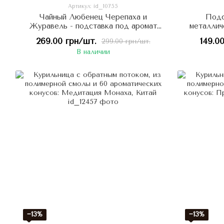
Артикул: id_10755
Чайный Любенец Черепаха и
Подс
Журавель - подставка под аромат
металлич
латунь художественное литье
269.00 грн/шт.
149.0
299.00 грн/шт.
В наличии
−13%
−13%