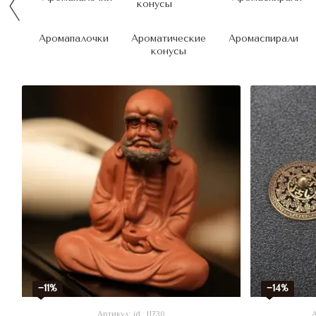
Аромапалочки
Ароматические
Аромаспирали
конусы
−11%
−14%
Артикул: id_11730
А