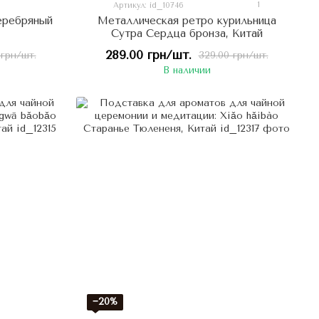
1
Артикул: id_10746
еребряный
Металлическая ретро курильница
Сутра Сердца бронза, Китай
289.00 грн/шт.
 грн/шт.
329.00 грн/шт.
В наличии
−20%