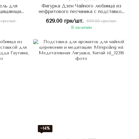
ель для
Фигурка Дзен Чайного любимца из
защищающий
нефритового песчаника с подставкой
в латунь
для благовония: Медитирующий
629.00 грн/шт.
 грн/шт.
699.00 грн/шт.
тье
Будда Гаутама, Китай
В наличии
−14%