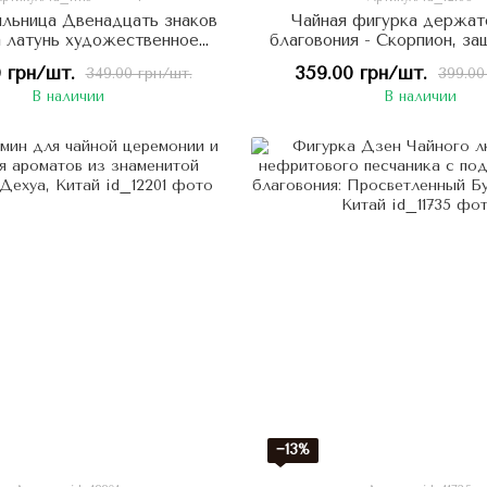
льница Двенадцать знаков
Чайная фигурка держат
 латунь художественное
благовония - Скорпион, 
литье
от болезней и злых духо
 грн/шт.
359.00 грн/шт.
349.00 грн/шт.
399.00
художественное ли
В наличии
В наличии
−13%