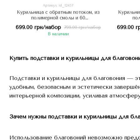
Артикул: id_12457
Курильница с обратным потоком, из
Курильни
полимерной смолы и 60
по
ароматических конусов: Медитация
аро
699.00 грн/набор
699.00 г
799.00 грн/набор
Монаха, Китай
Просве
В наличии
Купить подставки и курильницы для благовон
Подставки и курильницы для благовония — э
удобным, безопасным и эстетически завершён
интерьерной композиции, усиливая атмосферу
Зачем нужны подставки и курильницы для бл
Использование благовоний невозможно предс