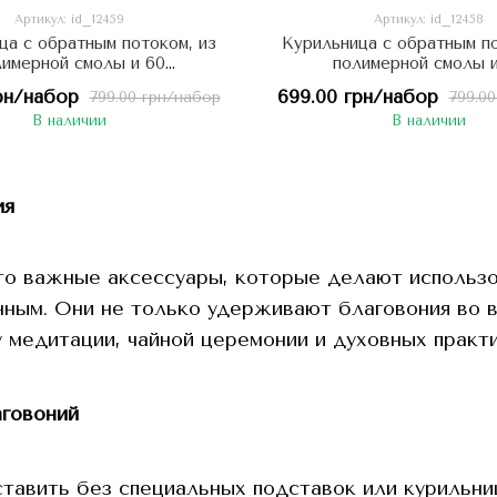
Артикул: id_12459
Артикул: id_12458
ца с обратным потоком, из
Курильница с обратным по
лимерной смолы и 60
полимерной смолы и
матических конусов:
ароматических конусов
рн/набор
699.00 грн/набор
799.00 грн/набор
799.0
тленный Мудрец, Китай
Ароматов Востока, К
В наличии
В наличии
ия
то важные аксессуары, которые делают использов
ным. Они не только удерживают благовония во вр
 медитации, чайной церемонии и духовных практи
аговоний
тавить без специальных подставок или курильни