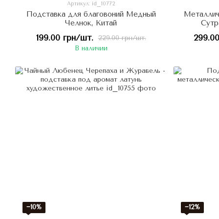
Артикул: id_10772
Подставка для благовоний Медный
Металлич
Челнок, Китай
Сутр
199.00 грн/шт.
299.00
229.00 грн/шт.
В наличии
−10%
−12%