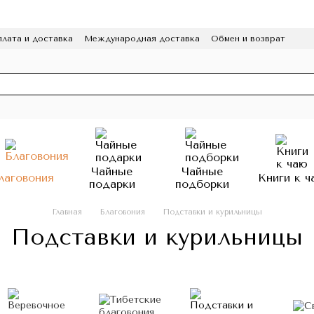
лата и доставка
Международная доставка
Обмен и возврат
а конфиденциальности
Отзывы
Программа лояльности
HoReCa
Чайные
Чайные
лаговония
Книги к ч
подарки
подборки
Главная
Благовония
Подставки и курильницы
Подставки и курильницы