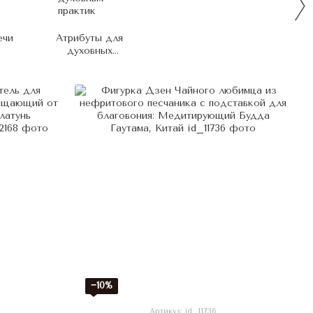
ечи
Атрибуты для
духовных
практик
−10%
Артикул: id_11736