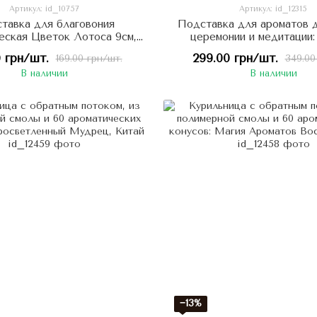
Артикул: id_10757
Артикул: id_12315
тавка для благовония
Подставка для ароматов д
еская Цветок Лотоса 9см,
церемонии и медитации:
Китай
bǎobǎo Нефритовый Ляг
0 грн/шт.
299.00 грн/шт.
169.00 грн/шт.
349.00
Китай
В наличии
В наличии
−13%