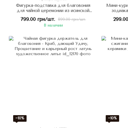
Фигурка-подставка для благовония
Мини-кури
для чайной церемонии из исинской
зодиака
глины: Патриарх Бодхидхарма -
799.00 грн/шт.
299.00
899.00 грн/шт.
успокаивает и настраивает на
В наличии
медитативный лад, Китай
−10%
−10%