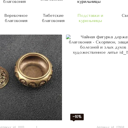
Веревочное
Тибетские
Подставки и
Св
благовония
благовония
курильницы
−10%
ртикул: id_11113
1
Артикул: id_12168