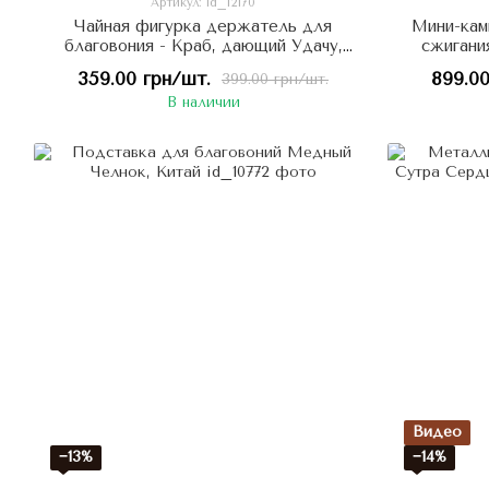
Артикул: id_12170
Чайная фигурка держатель для
Мини-кам
благовония - Краб, дающий Удачу,
сжигани
Процветание и карьерный рост
ке
359.00 грн/шт.
899.00
399.00 грн/шт.
латунь художественное литье
В наличии
Видео
−13%
−14%