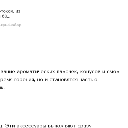
током, из
 60
: Магия
0 грн/набор
итай
ание ароматических палочек, конусов и смол
емя горения, но и становятся частью
к.
ц. Эти аксессуары выполняют сразу