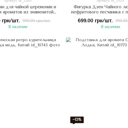
Артикул: id_12201
Артикул: id_11735
ин для чайной церемонии и
Фигурка Дзен Чайного л
я ароматов из знаменитой
нефритового песчаника с 
рамики Дехуа, Китай
для благовония: Просве
 грн/шт.
699.00 грн/шт.
999.00 грн/шт.
799.00
Будда Гаутама, Ки
В наличии
В наличии
−13%