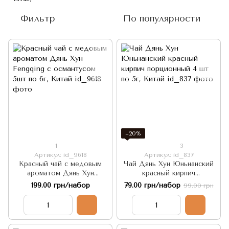
Фильтр
По популярности
−20%
1
3
Артикул: id_9618
Артикул: id_837
Красный чай с медовым
Чай Дянь Хун Юньнанский
ароматом Дянь Хун
красный кирпич
Fengqing с османтусом 5шт
порционный 4 шт по 5г,
199.00 грн/набор
79.00 грн/набор
99.00 грн
по 6г, Китай
Китай