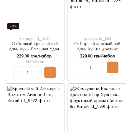
−8%
Артикул: id_12280
Артикул: id_12271
Отборный красный чай
Отборный красный чай
Дянь Хун - Большая Удача
Дянь Хун из древних
5шт по 7г, Китай
деревьев с цветком пион
229.00 грн/набор
229.00 грн/набор
вязаный ручной работы
249.00 грн
5шт по 7г, Китай