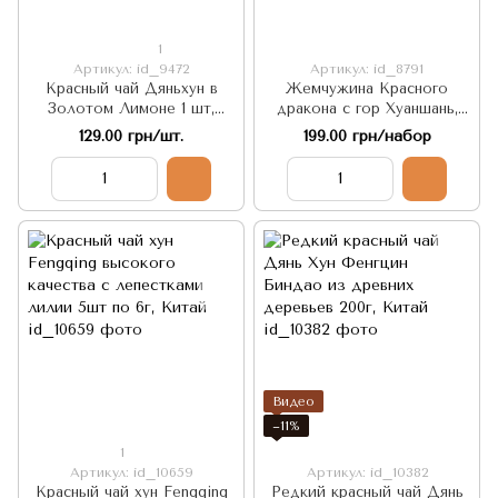
1
Артикул: id_9472
Артикул: id_8791
Красный чай Дяньхун в
Жемчужина Красного
Золотом Лимоне 1 шт,
дракона с гор Хуаншань,
Китай
фруктовый аромат 5шт по
129.00 грн/шт.
199.00 грн/набор
8г, Китай
Видео
−11%
1
Артикул: id_10659
Артикул: id_10382
Красный чай хун Fengqing
Редкий красный чай Дянь