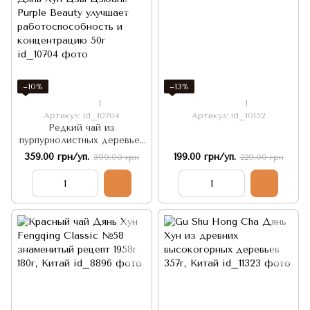
−10%
−13%
1
1
Артикул: id_10704
Артикул: id_10152
Редкий чай из
пурпурнолистных деревьев
Дянь Хун Цзы Цзюань
359.00 грн/уп.
199.00 грн/уп.
399.00 грн
229.00 грн
Purple Beauty улучшает
работоспособность и
концентрацию 50г