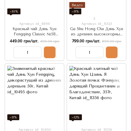
Видео
−10%
−11%
2
Артикул: id_8896
Артикул: id_11323
Красный чай Дянь Хун
Gu Shu Hong Cha Дянь Хун
Fengqing Classic №58
из древних высокогорных
знаменитый рецепт 1958г
деревьев 357г, Китай
449.00 грн/шт.
799.00 грн/шт.
499.00 грн
899.00 грн
180г, Китай
−11%
−12%
Артикул: id_10495
Артикул: id_11356