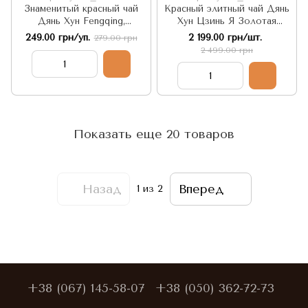
Знаменитый красный чай
Красный элитный чай Дянь
Дянь Хун Fengqing,
Хун Цзинь Я Золотая
дикорастущий из древних
почка: Фэнхуан, дарящий
249.00 грн/уп.
2 199.00 грн/шт.
279.00 грн
деревьев 50г, Китай
Процветание и
2 499.00 грн
Благоденствие, 357г, Китай
Показать еще 20 товаров
Назад
Вперед
1
из 2
+38 (067) 145-58-07
+38 (050) 362-72-73