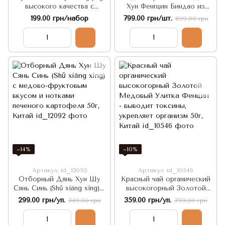
высокого качества с
Хун Фенгцин Биндао из
лепестками лилии 5шт по
древних деревьев 200г,
199.00 грн/набор
799.00 грн/шт.
899.00 грн
6г, Китай
Китай
−14%
−10%
Артикул: id_12092
Артикул: id_10546
Отборный Дянь Хун Шу
Красный чай органический
Сянь Синь (Shǔ xiāng xíng) с
высокогорный Золотой
медово-фруктовым вкусом
Медовый Улитка Фенцин -
299.00 грн/уп.
359.00 грн/уп.
349.00 грн
399.00 грн
и нотками печеного
выводит токсины,
картофеля 50г, Китай
укрепляет организм 50г,
Китай