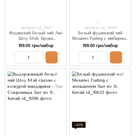
1
Артикул: id_9613
Артикул: id_10631
Фудинский белый чай Лао
Белый фудинский чай
Шоу Мэй, Брови
Shoumei Fuding с имбирным
Долголетие 5шт по 6г,
кардамоном Amomum
199.00 грн/набор
199.00 грн/набор
Китай
villosum 5шт по 5г, Китай
−10%