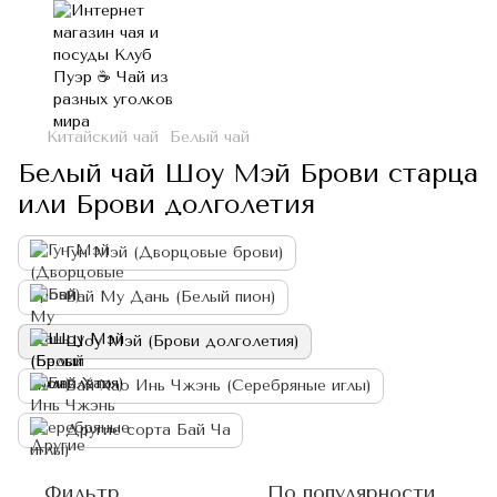
Китайский чай
Белый чай
Белый чай Шоу Мэй Брови старца
или Брови долголетия
Гун Мэй (Дворцовые брови)
Бай Му Дань (Белый пион)
Шоу Мэй (Брови долголетия)
Бай Хао Инь Чжэнь (Серебряные иглы)
Другие сорта Бай Ча
Фильтр
По популярности