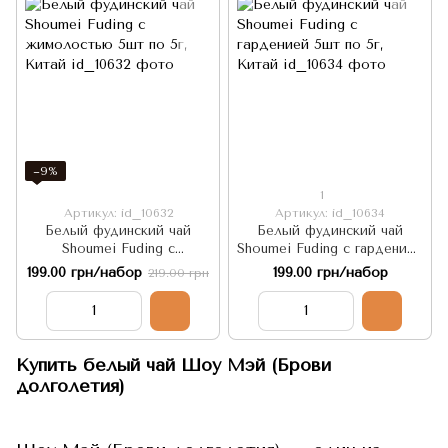
−9%
1
Артикул: id_10632
Артикул: id_10634
Белый фудинский чай
Белый фудинский чай
Shoumei Fuding с
Shoumei Fuding с гарденией
жимолостью 5шт по 5г,
5шт по 5г, Китай
199.00 грн/набор
199.00 грн/набор
219.00 грн
Китай
Купить белый чай Шоу Мэй (Брови
долголетия)