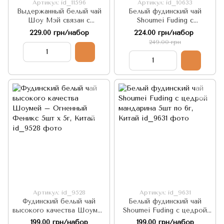
Артикул: id_11596
Артикул: id_10633
Выдержанный белый чай
Белый фудинский чай
Шоу Мэй связан с
Shoumei Fuding с
кожурой мандарина - Три
женьшенем 5шт по 5г,
229.00 грн/набор
224.00 грн/набор
Сокровища 5шт по 7г,
Китай
249.00 грн
Китай
Артикул: id_9528
Артикул: id_9631
Фудинский белый чай
Белый фудинский чай
высокого качества Шоумей
Shoumei Fuding с цедрой
– Огненный Феникс 5шт х
мандарина 5шт по 6г, Китай
199.00 грн/набор
199.00 грн/набор