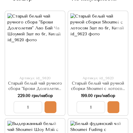
Артикул: id_9620
Артикул: id_9623
Старый белый чай ручного
Старый белый чай ручной
сбора "Брови Долголетия"
сборки Shoumei с лотосом
Лао Бай Ча Шоумей 5шт
5шт по 6г, Китай
229.00 грн/набор
199.00 грн/набор
по 6г, Китай