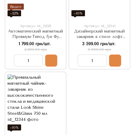
Видео
−22%
−10%
Артикул: id_12128
Артикул: id_12341
Автоматический магнитный
Дизайнерский магнитный
Премиум-Типод Гун Фу
заварник в стиле лофт
заварник Club Puer 400 мл,
Smoky Wood and Steel 350
1 799.00 грн/шт.
3 599.00 грн/шт.
Китай
мл
2 299.00 грн
3 999.00 грн
−10%