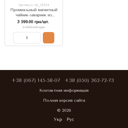
Артикул: id_12344
Премиальный магнитный
чайник-заварник из
высококачественного
3 599.00 грн/шт.
стекла и медицинской
3 999.00 грн
стали Look Shine
Steel&Glass 750 мл
+38 (067) 145-58-07
+38 (050) 362-72-73
Контактная информация
Полная версия сайта
© 2026
Укр
Рус