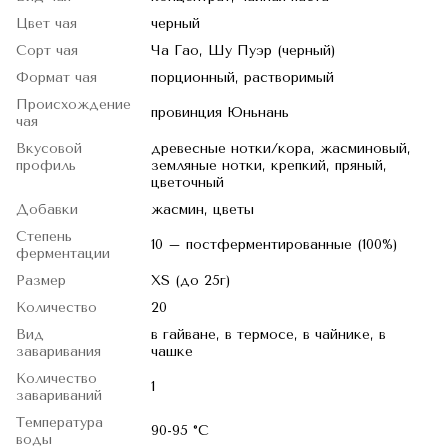
Цвет чая
черный
Сорт чая
Ча Гао, Шу Пуэр (черный)
Формат чая
порционный, растворимый
Происхождение
провинция Юньнань
чая
Вкусовой
древесные нотки/кора, жасминовый,
профиль
земляные нотки, крепкий, пряный,
цветочный
Добавки
жасмин, цветы
Степень
10 – постферментированные (100%)
ферментации
Размер
XS (до 25г)
Количество
20
Вид
в гайване, в термосе, в чайнике, в
заваривания
чашке
Количество
1
завариваний
Температура
90-95 °C
воды