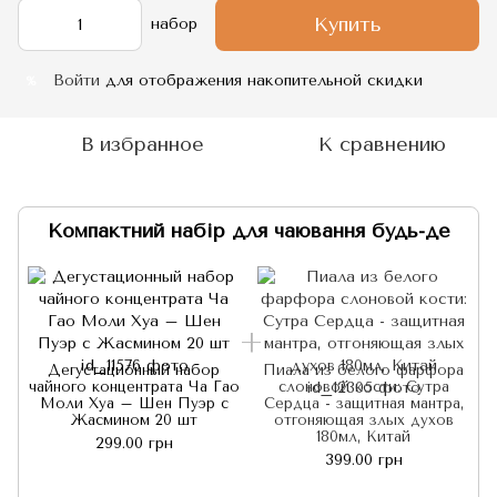
Купить
набор
Войти
для отображения накопительной скидки
%
В избранное
К сравнению
Компактний набір для чаювання будь-де
Дегустационный набор
Пиала из белого фарфора
чайного концентрата Ча Гао
слоновой кости: Сутра
ч
Моли Хуа – Шен Пуэр с
Сердца - защитная мантра,
Жасмином 20 шт
отгоняющая злых духов
180мл, Китай
299.00 грн
399.00 грн