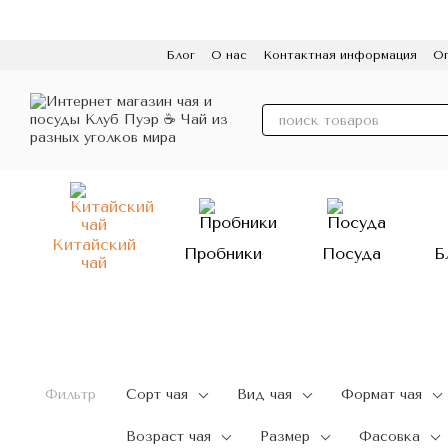
Перейти к основному контенту
Блог
О нас
Контактная информация
Оп
Пользовательское соглашение
Политик
Китайский
Пробники
Посуда
Б
чай
Фильтр
Сорт чая
Вид чая
Формат чая
Возраст чая
Размер
Фасовка