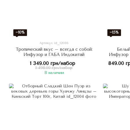
−10%
−15%
Артикул: id_12086
Тропический вкус – всегда с собой:
Белый
Инфузор и ГАБА Индокитай
Инфузор 
1 349.00 грн/набор
849.00 г
1 498.00 грн/набор
В наличии