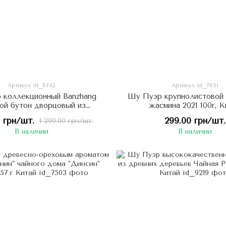
Артикул: id_8742
Артикул: id_7651
 коллекционный Banzhang
Шу Пуэр крупнолистовой 
ой бутон дворцовый из
жасмина 2021 100г, К
 деревьев 2011 год 357г,
0 грн/шт.
299.00 грн/шт.
1 299.00 грн/шт.
Китай
В наличии
В наличии