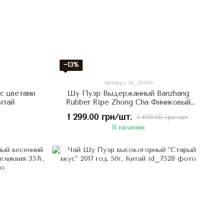
−13%
Артикул: id_10909
с цветами
Шу Пуэр Выдержанный Banzhang
итай
Rubber Ripe Zhong Cha Финиковый
Аромат 2008 год 357г, Китай
1 299.00 грн/шт.
1 499.00 грн/шт.
В наличии