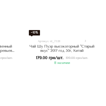
−10%
3
Артикул: id_7528
венный
Чай Шу Пуэр высокогорный "Старый
еревьев
вкус" 2017 год 50г, Китай
 Китай
179.00 грн/шт.
 грн/шт.
199.00 грн/шт.
В наличии