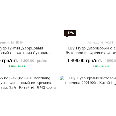
−12%
ртикул: id_11326
1
Артикул: id_10292
уэр Гунтин Дворцовый
Шу Пуэр Дворцовый с з
рный с золотыми бутонами
бутонами из древних дере
 Императорская Коллекция
Dao 2017 г. Монастырская
0 грн/шт.
1 499.00 грн/шт.
1 599.00 грн/шт.
1 699.
357г, Китай
357г Китай
В наличии
В наличии