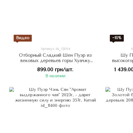
Видео
−10%
Артикул: id_12004
А
Отборный Сладкий Шен Пуэр из
Шу П
вековых деревьев горы Хуачжу
высокого
Лянцзы – Киевский Торт 100г, Китай
2014 г.
899.00 грн/шт.
1 439.0
В наличии