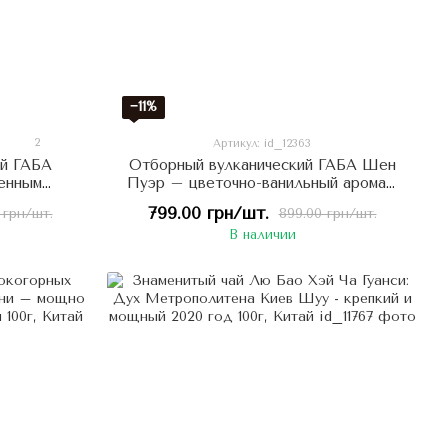
−11%
2
Артикул: id_12363
ай ГАБА
Отборный вулканический ГАБА Шен
шенным
Пуэр – цветочно-ванильный аромат,
аромат
блин 100г, Китай
799.00 грн/шт.
 грн/шт.
899.00 грн/шт.
знотравья
В наличии