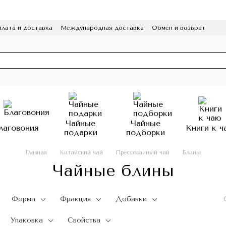
лата и доставка
Международная доставка
Обмен и возврат
а конфиденциальности
Отзывы
Программа лояльности
HoReCa
Чайные
Чайные
лаговония
Книги к ч
подарки
подборки
Главная
Китайский чай
Прессованный чай
Блины
Чайные блины
Форма
Фракция
Добавки
Упаковка
Свойства