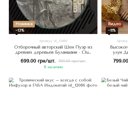
Новинка
Видео
−13%
−11%
Артикул: id_12480
Артикул
Отборочный авторский Шен Пуэр из
Высоког
древних деревьев Буланшани - Club
улун Д
Puer by Cha Shu Wang - Архив: Шен
медовыми 
699.00 грн/шт.
799.00
799.00 грн/шт.
№2 200г, Китай
в
В наличии