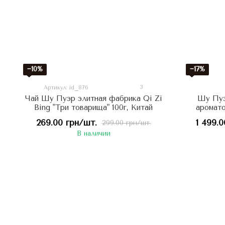
−10%
−17%
3
Артикул: id_876
Чай Шу Пуэр элитная фабрика Qi Zi
Шу Пуэ
Bing "Три товарища" 100г, Китай
аромато
дома "Д
269.00 грн/шт.
1 499.0
299.00 грн/шт.
В наличии