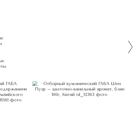
ые
еты