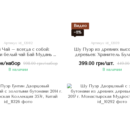
Видео
−11%
Артикул: id_12082
Артикул: id_12039
 Чай – всегда с собой:
Шу Пуэр из древних выс
и белый чай Бай Мудань –
деревьев: Хранитель Бул
Белый Пион
мощно заряжает энергией 
рн/набор
399.00 грн/шт.
998.00 грн/набор
449.00
100г, Китай
В наличии
В наличии