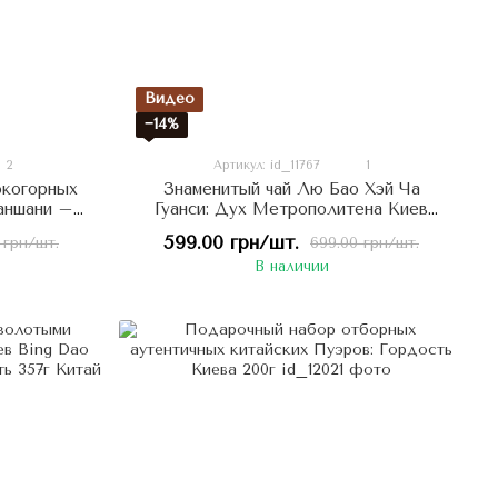
Видео
−14%
2
Артикул: id_11767
1
окогорных
Знаменитый чай Лю Бао Хэй Ча
аншани –
Гуанси: Дух Метрополитена Киев
чая Ча Ци
Шуу - крепкий и мощный 2020 год
599.00 грн/шт.
 грн/шт.
699.00 грн/шт.
100г, Китай
В наличии