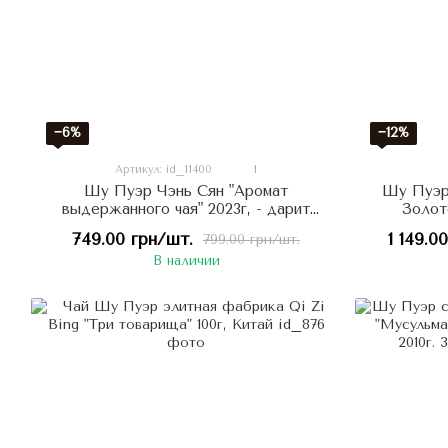
−6%
−12%
Артикул: id_11400
1
Шу Пуэр Чэнь Сян "Аромат
Шу Пуэр
выдержанного чая" 2023г, - дарит
Золот
жизненную силу и энергию 357г,
древних
749.00 грн/шт.
1 149.0
799.00 грн/шт.
Китай
В наличии