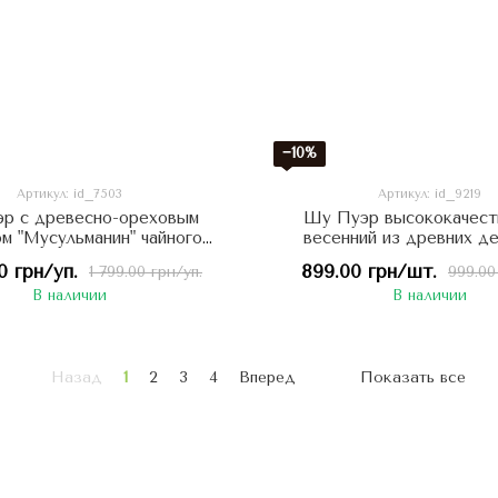
−10%
Артикул: id_7503
Артикул: id_9219
р с древесно-ореховым
Шу Пуэр высококачест
м "Мусульманин" чайного
весенний из древних д
инсин" 2010г. 357 г Китай
Чайная Реликвия 357г,
0 грн/уп.
899.00 грн/шт.
1 799.00 грн/уп.
999.00
В наличии
В наличии
Назад
1
2
3
4
Вперед
Показать все