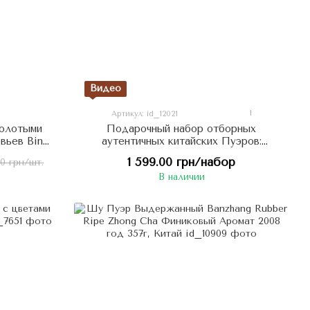
Видео
1
Артикул: id_12021
олотыми
Подарочный набор отборных
вьев Bing
аутентичных китайских Пуэров:
 Мудрость
Гордость Киева 200г
1 599.00 грн/набор
00 грн/шт.
В наличии