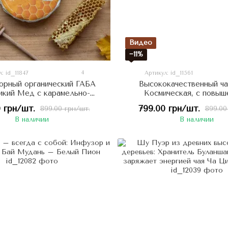
Видео
−11%
4
: id_11847
Артикул: id_11561
орный органический ГАБА
Высококачественный ч
икий Мед с карамельно-
Космическая, с повы
нотами и ароматом свежей
содержанием ГАМК - 
 грн/шт.
799.00 грн/шт.
899.00 грн/шт.
899.00
ыпечки 100г, Китай
фруктов и альпийского ра
В наличии
В наличии
100г, Китай