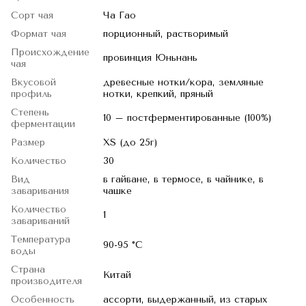
Сорт чая
Ча Гао
Формат чая
порционный, растворимый
Происхождение
провинция Юньнань
чая
Вкусовой
древесные нотки/кора, земляные
профиль
нотки, крепкий, пряный
Степень
10 – постферментированные (100%)
ферментации
Размер
XS (до 25г)
Количество
30
Вид
в гайване, в термосе, в чайнике, в
заваривания
чашке
Количество
1
завариваний
Температура
90-95 °C
воды
Страна
Китай
производителя
Особенность
ассорти, выдержанный, из старых