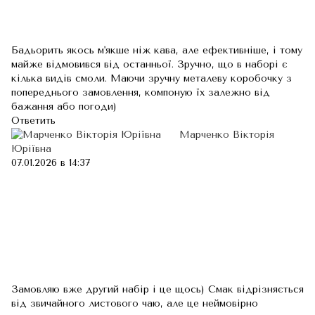
Бадьорить якось м'якше ніж кава, але ефективніше, і тому
майже відмовився від останньої. Зручно, що в наборі є
кілька видів смоли. Маючи зручну металеву коробочку з
попереднього замовлення, компоную їх залежно від
бажання або погоди)
Ответить
Марченко Вікторія
Юріївна
07.01.2026 в 14:37
Замовляю вже другий набір і це щось) Смак відрізняється
від звичайного листового чаю, але це неймовірно