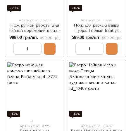
−20%
−14%
Артикул: id_10753
Артикул: id_10776
Нож ручной работы для
Нож для раскалывания
чайной церемонии в виде
Пуэра: Горный Бамбук
ритуального кинжала
16см, Китай
799.00 грн/шт.
599.00 грн/шт.
999.00 грн
699.00 грн
Пхурба 16,5см, Китай
−13%
−13%
1
Артикул: id_3725
Артикул: id_10467