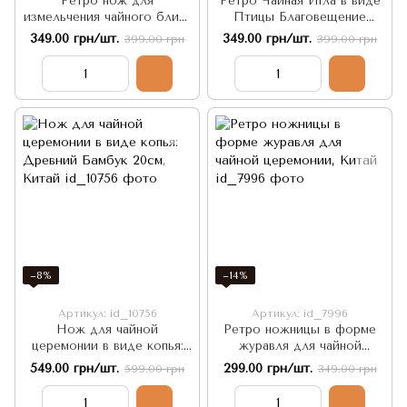
Ретро нож для
Ретро Чайная Игла в виде
измельчения чайного блина
Птицы Благовещение
Рыба-меч
латунь художественное
349.00 грн/шт.
349.00 грн/шт.
399.00 грн
399.00 грн
литье
−8%
−14%
Артикул: id_10756
Артикул: id_7996
Нож для чайной
Ретро ножницы в форме
церемонии в виде копья:
журавля для чайной
Древний Бамбук 20см,
церемонии, Китай
549.00 грн/шт.
299.00 грн/шт.
599.00 грн
349.00 грн
Китай