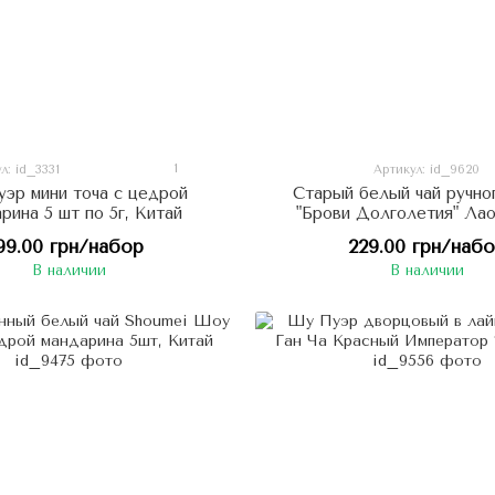
1
л: id_3331
Артикул: id_9620
эр мини точа с цедрой
Старый белый чай ручно
рина 5 шт по 5г, Китай
"Брови Долголетия" Лао
Шоумей 5шт по 6г, К
99.00 грн/набор
229.00 грн/наб
В наличии
В наличии