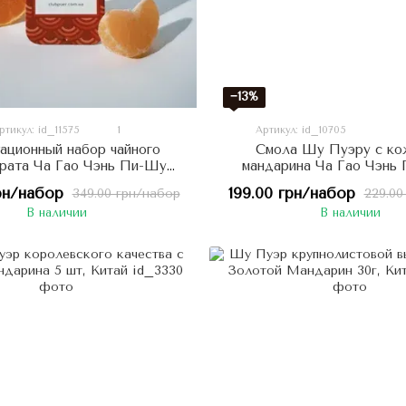
−13%
ртикул: id_11575
1
Артикул: id_10705
ационный набор чайного
Смола Шу Пуэру с ко
рата Ча Гао Чэнь Пи-Шу
мандарина Ча Гао Чэнь 
 с Мандарином 20 шт
Китай
рн/набор
199.00 грн/набор
349.00 грн/набор
229.00
В наличии
В наличии