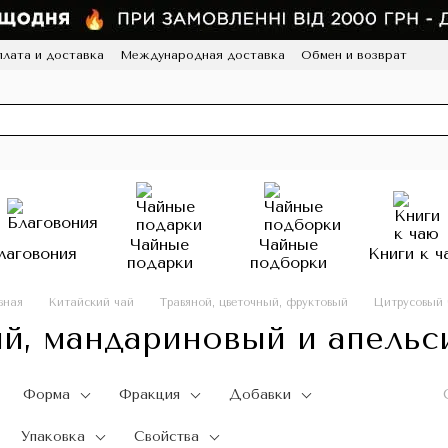
лата и доставка
Международная доставка
Обмен и возврат
а конфиденциальности
Отзывы
Программа лояльности
HoReCa
Чайные
Чайные
лаговония
Книги к ч
подарки
подборки
вная
Китайский чай
Травяной, цветочный, фруктовый
Цитрусовый 
й, мандариновый и апельс
Форма
Фракция
Добавки
Упаковка
Свойства