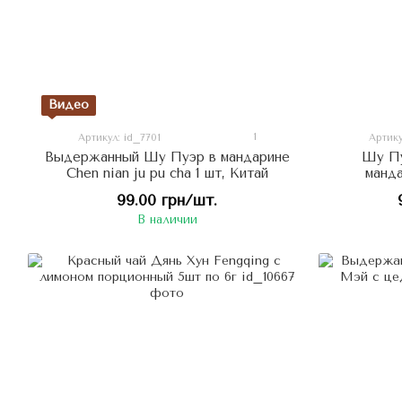
Видео
1
Артикул: id_7701
Артику
Выдержанный Шу Пуэр в мандарине
Шу Пу
Chen nian ju pu cha 1 шт, Китай
манда
99.00 грн/шт.
В наличии