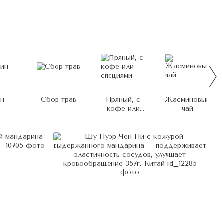
ин
Сбор трав
Пряный, с
Жасминовый
кофе или
чай
специями