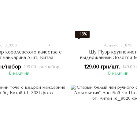
−13%
4
л: id_3330
Артикул: id_8716
р королевского качества с
Шу Пуэр крупнолист
 мандарина 5 шт, Китай
выдержанный Золотой 
30г, Китай
рн/набор
129.00 грн/шт.
199.00 грн/набор
149.00
В наличии
В наличии