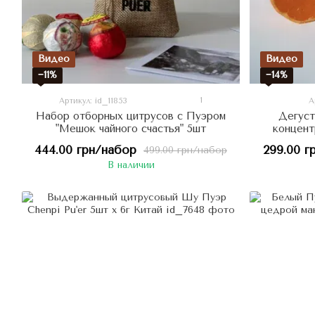
Видео
Видео
−11%
−14%
1
Артикул: id_11853
А
Набор отборных цитрусов с Пуэром
Дегуст
"Мешок чайного счастья" 5шт
концент
Пуэр
444.00 грн/набор
299.00 г
499.00 грн/набор
В наличии