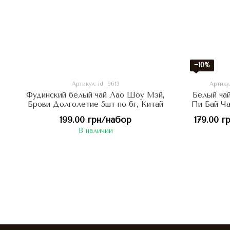
−10%
Артикул: id_9613
Артикул
Фудинский белый чай Лао Шоу Мэй,
Белый ча
Брови Долголетие 5шт по 6г, Китай
Пи Бай Ча
спос
199.00 грн/набор
179.00 г
орга
В наличии