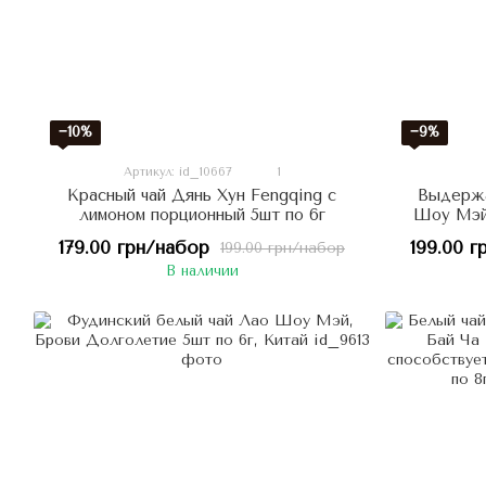
−10%
−9%
Артикул: id_10667
1
Красный чай Дянь Хун Fengqing с
Выдержа
лимоном порционный 5шт по 6г
Шоу Мэй 
179.00 грн/набор
199.00 г
199.00 грн/набор
В наличии