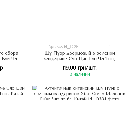
1
Артикул: id_9559
го сбора
Шу Пуэр дворцовый в зеленом
 Бай Ча
мандарине Сяо Цин Ган Ча 1 шт,
итай
Китай
ор
119.00 грн/шт.
В наличии