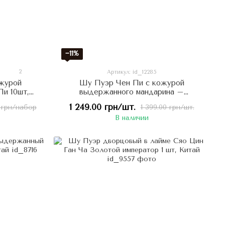
−11%
2
Артикул: id_12285
журой
Шу Пуэр Чен Пи с кожурой
Пи 10шт,
выдержанного мандарина –
поддерживает эластичность сосудов,
1 249.00 грн/шт.
 грн/набор
1 399.00 грн/шт.
улучшает кровообращение 357г,
В наличии
Китай