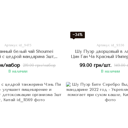
−34%
Артикул: id_9475
Артикул: id_9556
нный белый чай Shoumei
Шу Пуэр дворцовый в л
с цедрой мандарина 5шт,
Цин Ган Ча Красный Импер
Китай
Китай
рн/набор
99.00 грн/шт.
219.00 грн/набор
149.00 
В наличии
В наличии