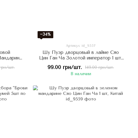
−34%
Артикул: id_9557
овой
Шу Пуэр дворцовый в лайме Сяо
Мандарин
Цин Ган Ча Золотой император 1 шт,
Китай
99.00 грн/шт.
 грн/шт.
149.00 грн/шт.
В наличии