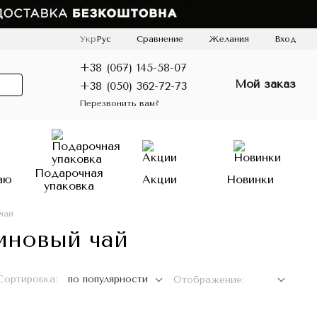
Сравнение
Укр
Рус
Желания
Вход
+38 (067) 145-58-07
Мой заказ
+38 (050) 362-72-73
Перезвонить вам?
Подарочная
аю
Акции
Новинки
упаковка
чай
иновый чай
Сортировка:
по популярности
Отображение: