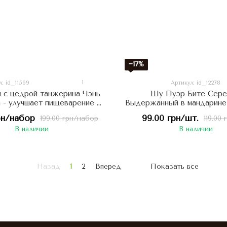
−17%
1
: id_11569
Артикул: id_12278
й с цедрой танжерина Чэнь
Шу Пуэр Бите Сер
 - улучшает пищеварение и
Выдержанный в мандарине 
обствует детоксикации
Укрепляет иммунитет, пом
рн/набор
99.00 грн/шт.
199.00 грн/набор
119.00 
низма 5шт по 8г, Китай
сухом кашле, Кит
В наличии
В наличии
Назад
1
2
Вперед
Показать все