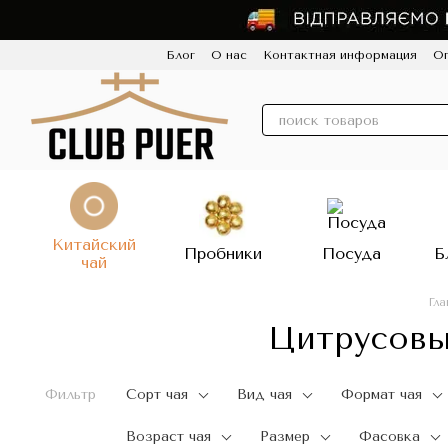
Перейти к основному контенту
Блог
О нас
Контактная информация
Оп
Пользовательское соглашение
Политик
Китайский
Пробники
Посуда
Б
чай
Гла
Цитрусовы
Фильтр
Сорт чая
Вид чая
Формат чая
Возраст чая
Размер
Фасовка