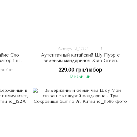
Артикул: id_10384
1
айме Сяо
Аутентичный китайский Шу Пуэр с
атор 1 шт,
зеленым мандарином Xiao Green
Mandarin Pu'er 5шт по 6г, Китай
229.00 грн/набор
грн/шт.
В наличии