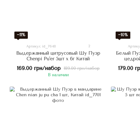
−11%
−10%
2
Артикул: id_7648
Артику
Выдержанный цитрусовый Шу Пуэр
Белый Пуэ
Chenpi Pu'er 5шт х 6г Китай
цедрой
169.00 грн/набор
179.00 г
189.00 грн/набор
В наличии