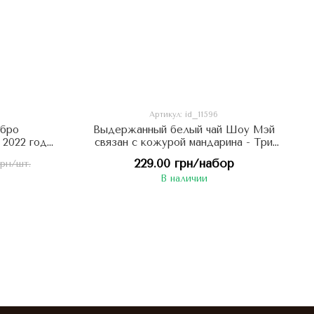
Артикул: id_11596
ебро
Выдержанный белый чай Шоу Мэй
2022 год -
связан с кожурой мандарина - Три
огает при
Сокровища 5шт по 7г, Китай
229.00 грн/набор
грн/шт.
ай
В наличии