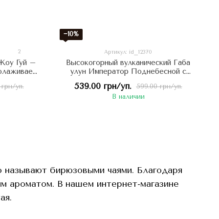
−10%
2
Артикул: id_12370
Жоу Гуй –
Высокогорный вулканический Габа
молаживает
улун Император Поднебесной с
ай
ароматом свежей выпечки и
539.00 грн/уп.
 грн/уп.
599.00 грн/уп.
фруктово-ягодными нотами 50г,
В наличии
Китай
о называют бирюзовыми чаями. Благодаря
м ароматом. В нашем интернет-магазине
ая.