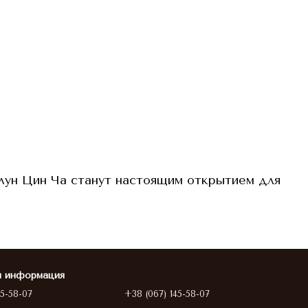
лун Цин Ча станут настоящим открытием для
я информация
45-58-07
+38 (067) 145-58-07