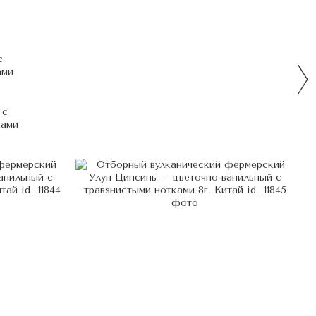
 с
ками