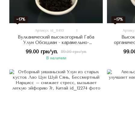
−17%
−17%
Артикул: id_11493
1
Артикул
Вулканический высокогорный Габа
Высок
Улун Обсидиан - карамельно-
органиче
цветочный с лаймовой кислинкой 8г,
фруктово
99.00 грн/уп.
99.0
119.00 грн/уп.
Китай
В наличии