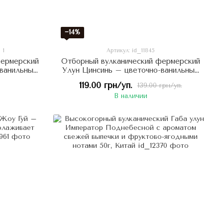
−14%
1
Артикул: id_11845
фермерский
Отборный вулканический фермерский
-ванильный
Улун Цинсинь – цветочно-ванильный
0г, Китай
с травянистыми нотками 8г, Китай
119.00 грн/уп.
139.00 грн/уп.
В наличии