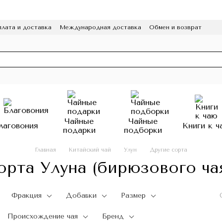
лата и доставка
Международная доставка
Обмен и возврат
а конфиденциальности
Отзывы
Программа лояльности
HoReCa
Чайные
Чайные
лаговония
Книги к ч
подарки
подборки
Главная
Китайский чай
Улун
Другие сорта
орта Улуна (бирюзового ча
Фракция
Добавки
Размер
Происхождение чая
Бренд