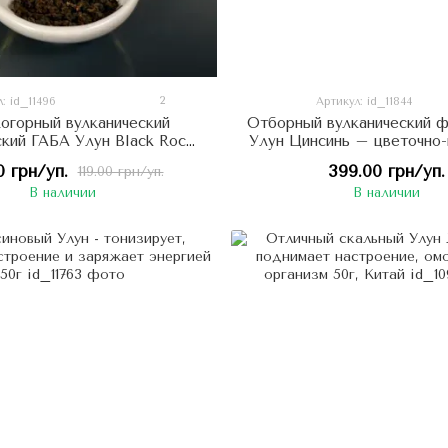
2
: id_11496
Артикул: id_11844
огорный вулканический
Отборный вулканический 
ский ГАБА Улун Black Rock
Улун Цинсинь – цветочно
-цветочный вкус 8г, Китай
с травянистыми нотками 5
0 грн/уп.
399.00 грн/уп.
119.00 грн/уп.
В наличии
В наличии