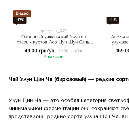
Видео
−17%
−11%
Артикул: id_12274
Отборный уишаньский Улун из
Апельси
старых кустов Лао Цун Шуй Сянь,
улучшае
Бессмертный Нарцисс – снижает
49.00 грн/уп.
169.0
59.00 грн/уп.
стресс, вызывает легкую эйфорию
В наличии
7г, Китай
Чай Улун Цин Ча (бирюзовый) — редкие сорта
Улун Цин Ча — это особая категория светло
минимальной ферментации они сохраняют све
представлены редкие сорта улуна Цин Ча, вы