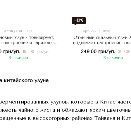
−13%
Артикул: id_11763
Артикул: id_10961
новый Улун - тонизирует,
Отличный скальный Улун 
т настроение и заряжает
поднимает настроение, о
энергией 50г
организм 50г, Кит
0 грн/уп.
349.00 грн/уп.
189.00 грн/уп.
399.00
В наличии
В наличии
 китайского улуна
ферментированных улунов, которые в Китае част
жесть чайного листа и обладают ярким цветочны
ращенные в высокогорных районах Тайваня и Кит