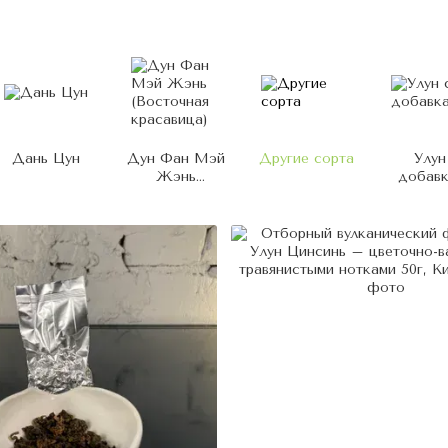
Дань Цун
Дун Фан Мэй
Другие сорта
Улун
Жэнь
добав
(Восточная
красавица)