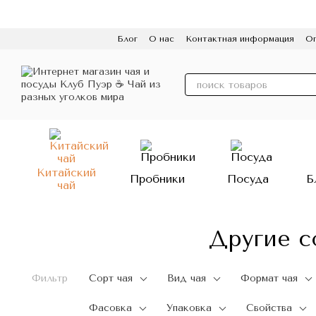
Перейти к основному контенту
Блог
О нас
Контактная информация
Оп
Пользовательское соглашение
Политик
Китайский
Пробники
Посуда
Б
чай
Другие с
Фильтр
Сорт чая
Вид чая
Формат чая
Фасовка
Упаковка
Свойства