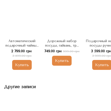
Автоматический
Дорожный набор
Подарочный н
подарочный чайный
посуды, гайвань, три
посуды ручн
набор, ледяная
пиалы керамика,
работы для ча
2 799.00 грн
749.00 грн
3 599.00 гр
999.00 грн
глазурь - Шепот
черный, Китай
церемонии Ол
3 499.00 грн
3 999.00 гр
Бамбуку, Китай
Долголетие, К
Купить
Купить
Купить
Другие записи