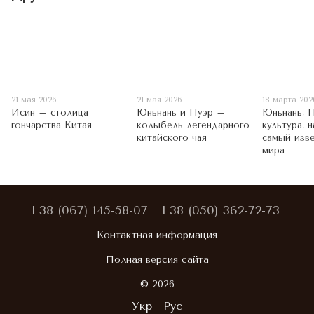
21 мая 2026
21 мая 2026
18 марта 202
Исин – столица
Юньнань и Пуэр –
Юньнань, П
гончарства Китая
колыбель легендарного
культура, 
китайского чая
самый изв
мира
+38 (067) 145-58-07
+38 (050) 362-72-73
Контактная информация
Полная версия сайта
© 2026
Укр
Рус