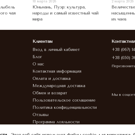
18 марта 2026
2 марта 2026
олыбель
Юньнань, Пуэр: культура,
Величестве
ого чая
народы и самый известный чай
насыщенны
мира
их чаев
Клиентам
Контактна
Вход в личный кабинет
+38 (067) 1
Блог
+38 (050) 3
О нас
Перезвонит
Контактная информация
Оплата и доставка
Международная доставка
Обмен и возврат
Мы в соцсе
Пользовательское соглашение
Политика конфиденциальности
Отзывы
Программа лояльности
HoReCa
сти.
Этот веб-сайт использует файлы cookie для маркетинга, 