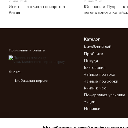
21 мая 2026
21 мая 2026
Исин – столица гончарства
Юньнань и Пуэр – к
Китая
легендарного китайск
Каталог
Китайский чай
Принимаем к оплате
Пробники
Посуда
Благовония
© 2026
Чайные подарки
Мобильная версия
Чайные подборки
Книги к чаю
Подарочная упаковка
Акции
Новинки
Мы заботимся о вашей конфиденциально