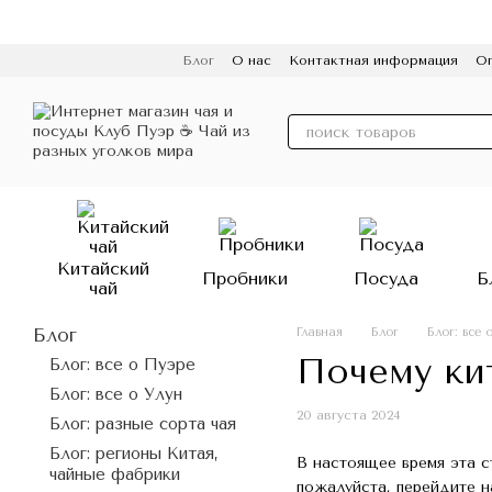
Перейти к основному контенту
Блог
О нас
Контактная информация
Оп
Пользовательское соглашение
Политик
Китайский
Пробники
Посуда
Б
чай
Блог
Главная
Блог
Блог: все
Почему ки
Блог: все о Пуэре
Блог: все о Улун
20 августа 2024
Блог: разные сорта чая
Блог: регионы Китая,
В настоящее время эта с
чайные фабрики
пожалуйста, перейдите н