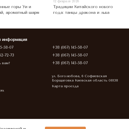
12 февраля 2026
нные горы Уи и
Традиции Китайского нового
й, ароматный шарм
года: танцы дракона и льва
я информация
45-58-07
+38 (067) 145-58-07
62-72-73
+38 (067) 145-58-07
+38 (067) 145-58-07
ь вам?
ул. Боголюбова, 6 Софиевская
Борщаговка Киевская область 08138
Карта проезда
тях
безопасной и