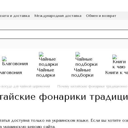
лата и доставка
Международная доставка
Обмен и возврат
а конфиденциальности
Отзывы
Программа лояльности
HoReCa
Чайные
Чайные
лаговония
Книги к ч
подарки
подборки
 о посуде для чайной церемонии
Почему китайские фонарики традиционно 
тайские фонарики традици
татья доступна только на украинском языке. Если вы хотите о
а украинскую версию сайта.