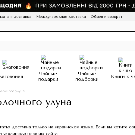
лата и доставка
Международная доставка
Обмен и возврат
а конфиденциальности
Отзывы
Программа лояльности
HoReCa
Чайные
Чайные
лаговония
Книги к ч
подарки
подборки
лочного улуна
лочного улуна
татья доступна только на украинском языке. Если вы хотите о
а украинскую версию сайта.