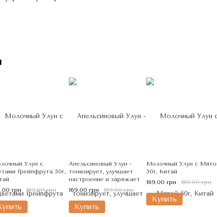
м
лочный Улун с
Апельсиновый Улун -
Молочный Улун с Мято
етами Грейпфрута 50г,
тонизирует, улучшает
50г, Китай
тай
настроение и заряжает
169.00 грн
189.00 грн
энергией 50г
9.00 грн
189.00 грн
169.00 грн
189.00 грн
Купить
Купить
Купить