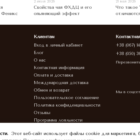
2 июля 2026
21 мая 2026
ся
Свойства чая ФХДЦ и его
Что такое 
ы Феникс
опьяняющий эффект
отличаются
Клиентам
Контактна
Вход в личный кабинет
+38 (067) 1
Блог
+38 (050) 3
О нас
Перезвонит
Контактная информация
Оплата и доставка
Международная доставка
Обмен и возврат
Мы в соцсе
Пользовательское соглашение
Политика конфиденциальности
Отзывы
Программа лояльности
HoReCa
сти.
Этот веб-сайт использует файлы cookie для маркетинга, 