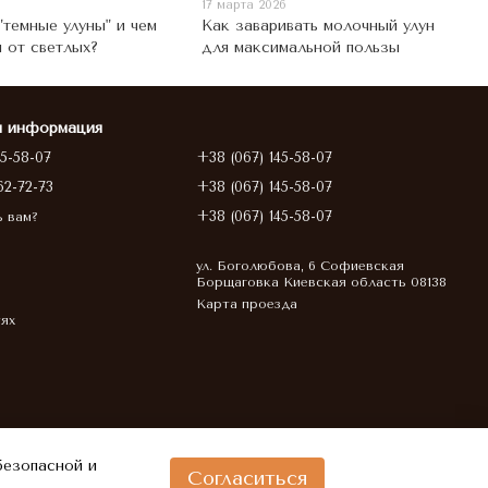
17 марта 2026
"темные улуны" и чем
Как заваривать молочный улун
 от светлых?
для максимальной пользы
я информация
45-58-07
+38 (067) 145-58-07
62-72-73
+38 (067) 145-58-07
+38 (067) 145-58-07
ь вам?
ул. Боголюбова, 6 Софиевская
Борщаговка Киевская область 08138
Карта проезда
тях
безопасной и
Согласиться