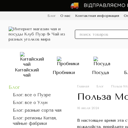
Перейти к основному контенту
Блог
О нас
Контактная информация
Оп
Пользовательское соглашение
Политик
Китайский
Пробники
Посуда
Б
чай
Блог
Главная
Блог
Польза Мо
Польза Мо
Блог: все о Пуэре
Блог: все о Улун
16 июля 2024
Блог: разные сорта чая
Блог: регионы Китая,
В настоящее время эта с
чайные фабрики
пожалуйста, перейдите н