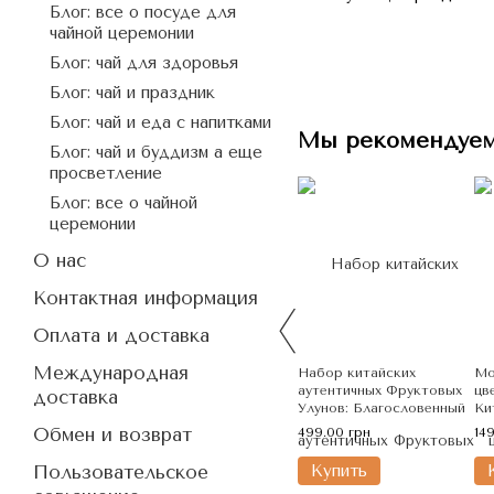
Блог: все о посуде для
чайной церемонии
Блог: чай для здоровья
Блог: чай и праздник
Блог: чай и еда с напитками
Мы рекомендуе
Блог: чай и буддизм а еще
просветление
Блог: все о чайной
церемонии
О нас
Контактная информация
Оплата и доставка
Международная
Набор китайских
Мо
аутентичных Фруктовых
цв
доставка
Улунов: Благословенный
Ки
Вкус 4 шт по 25г, Китай
Обмен и возврат
499.00 грн
14
Купить
Пользовательское