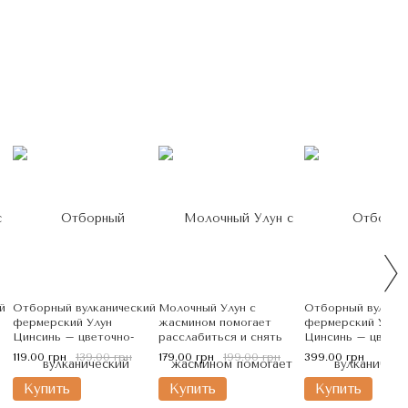
й
Отборный вулканический
Молочный Улун с
Отборный вулкан
фермерский Улун
жасмином помогает
фермерский Улун
Цинсинь – цветочно-
расслабиться и снять
Цинсинь – цветоч
ванильный с
стресс 50г, Китай
ванильный с
119.00 грн
139.00 грн
179.00 грн
199.00 грн
399.00 грн
травянистыми нотками
травянистыми но
8г, Китай
50г, Китай
Купить
Купить
Купить