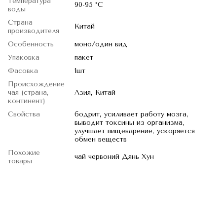
Температура
90-95 °C
воды
Страна
Китай
производителя
Особенность
моно/один вид
Упаковка
пакет
Фасовка
1шт
Происхождение
чая (страна,
Азия, Китай
континент)
Свойства
бодрит, усиливает работу мозга,
выводит токсины из организма,
улучшает пищеварение, ускоряется
обмен веществ
Похожие
чай червоний Дянь Хун
товары