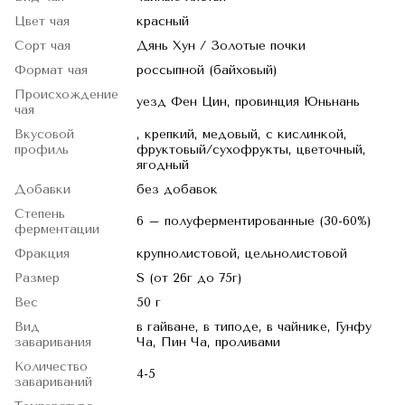
Цвет чая
красный
Сорт чая
Дянь Хун / Золотые почки
Формат чая
россыпной (байховый)
Происхождение
уезд Фен Цин, провинция Юньнань
чая
Вкусовой
, крепкий, медовый, с кислинкой,
профиль
фруктовый/сухофрукты, цветочный,
ягодный
Добавки
без добавок
Степень
6 – полуферментированные (30-60%)
ферментации
Фракция
крупнолистовой, цельнолистовой
Размер
S (от 26г до 75г)
Вес
50 г
Вид
в гайване, в типоде, в чайнике, Гунфу
заваривания
Ча, Пин Ча, проливами
Количество
4-5
завариваний