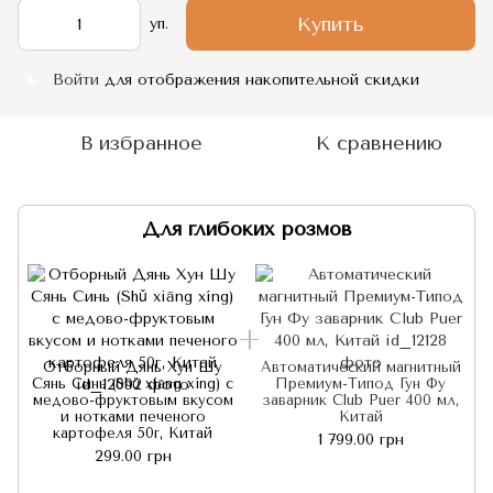
Купить
уп.
Войти
для отображения накопительной скидки
%
В избранное
К сравнению
Для глибоких розмов
Отборный Дянь Хун Шу
Автоматический магнитный
Сянь Синь (Shǔ xiāng xíng) с
Премиум-Типод Гун Фу
медово-фруктовым вкусом
заварник Club Puer 400 мл,
и нотками печеного
Китай
картофеля 50г, Китай
1 799.00 грн
299.00 грн