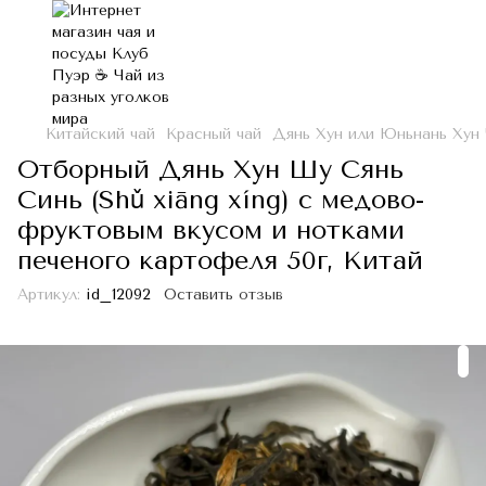
Китайский чай
Красный чай
Дянь Хун или Юньнань Хун
Отборный Дянь Хун Шу Сянь
Синь (Shǔ xiāng xíng) с медово-
фруктовым вкусом и нотками
печеного картофеля 50г, Китай
Артикул:
id_12092
Оставить отзыв