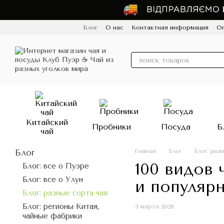
Перейти к основному контенту
Блог
О нас
Контактная информация
Оп
Пользовательское соглашение
Политик
Китайский
Пробники
Посуда
Б
чай
Блог
Главная
Блог
Блог: раз
100 видов
Блог: все о Пуэре
Блог: все о Улун
и популяр
Блог: разные сорта чая
Блог: регионы Китая,
3 марта 2026
чайные фабрики