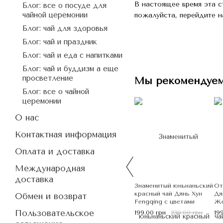
В настоящее время эта с
Блог: все о посуде для
чайной церемонии
пожалуйста, перейдите н
Блог: чай для здоровья
Блог: чай и праздник
Блог: чай и еда с напитками
Блог: чай и буддизм а еще
просветление
Мы рекомендуе
Блог: все о чайной
церемонии
О нас
Контактная информация
Оплата и доставка
Международная
доставка
Знаменитый юньнаньский
От
красный чай Дянь Хун
Дя
Обмен и возврат
Fengqing с цветами
Же
жасмина 50г, Китай
по
Пользовательское
199.00 грн
239.00 грн
19