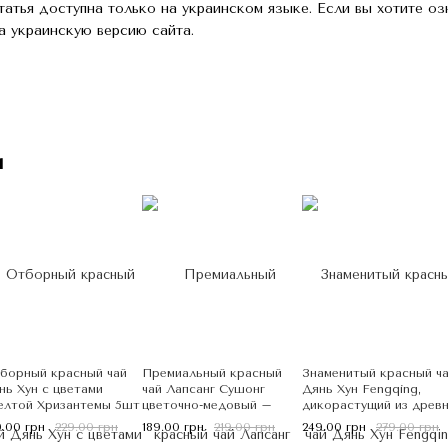
татья доступна только на украинском языке. Если вы хотите о
а украинскую версию сайта.
м
борный красный чай
Премиальный красный
Знаменитый красный ч
нь Хун с цветами
чай Лапсанг Сушонг
Дянь Хун Fengqing,
лтой Хризантемы 5шт
цветочно-медовый –
дикорастущий из древ
 7г, Китай
бодрит, улучшает
деревьев 50г, Китай
9.00 грн
229.00 грн
189.00 грн
219.00 грн
249.00 грн
279.00 грн
работоспособность 50г,