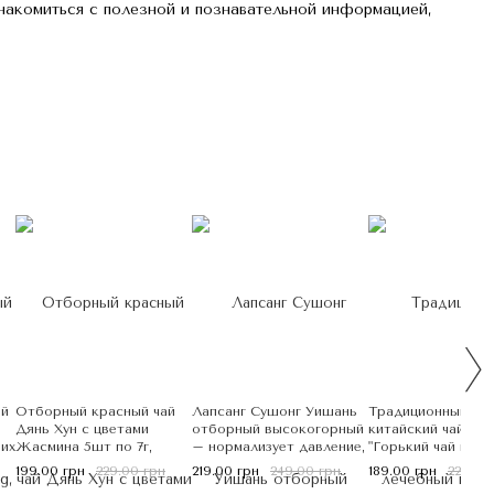
знакомиться с полезной и познавательной информацией,
ай
Отборный красный чай
Лапсанг Сушонг Уишань
Традиционный ле
Дянь Хун с цветами
отборный высокогорный
китайский чай Куд
них
Жасмина 5шт по 7г,
– нормализует давление,
"Горький чай из
Китай
поддерживает
провинции Хайнань
199.00 грн
229.00 грн
219.00 грн
249.00 грн
189.00 грн
229.00
деятельность сердечно-