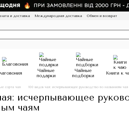
лата и доставка
Международная доставка
Обмен и возврат
а конфиденциальности
Отзывы
Программа лояльности
HoReCa
Чайные
Чайные
лаговония
Книги к ч
подарки
подборки
ные сорта чая
100 видов чая: исчерпывающее руководство по названиям чая
 чая: исчерпывающее руков
ным чаям