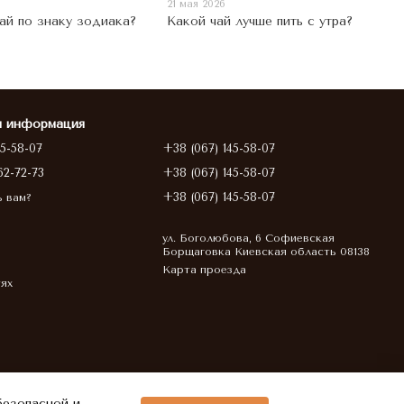
21 мая 2026
ай по знаку зодиака?
Какой чай лучше пить с утра?
я информация
45-58-07
+38 (067) 145-58-07
62-72-73
+38 (067) 145-58-07
+38 (067) 145-58-07
ь вам?
ул. Боголюбова, 6 Софиевская
Борщаговка Киевская область 08138
Карта проезда
тях
безопасной и