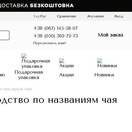
Сравнение
Укр
Рус
Желания
Вход
+38 (067) 145-58-07
Мой заказ
+38 (050) 362-72-73
Перезвонить вам?
Подарочная
аю
Акции
Новинки
упаковка
 и популярным чаям
одство по названиям чая