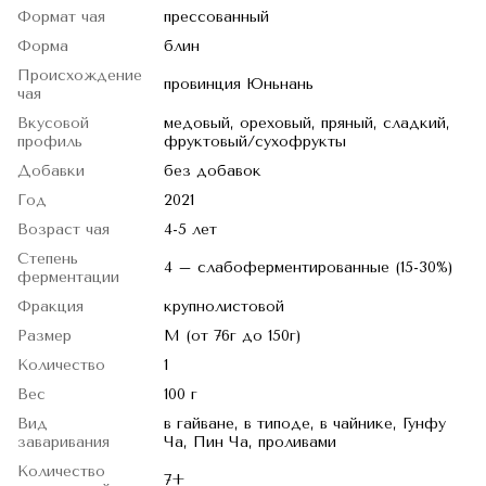
Формат чая
прессованный
Форма
блин
Происхождение
провинция Юньнань
чая
Вкусовой
медовый, ореховый, пряный, сладкий,
профиль
фруктовый/сухофрукты
Добавки
без добавок
Год
2021
Возраст чая
4-5 лет
Степень
4 – слабоферментированные (15-30%)
ферментации
Фракция
крупнолистовой
Размер
M (от 76г до 150г)
Количество
1
Вес
100 г
Вид
в гайване, в типоде, в чайнике, Гунфу
заваривания
Ча, Пин Ча, проливами
Количество
7+