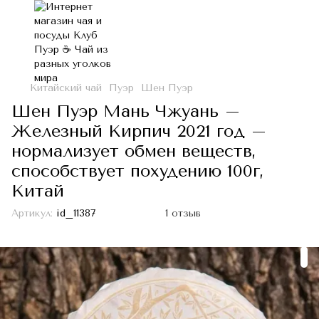
Китайский чай
Пуэр
Шен Пуэр
Шен Пуэр Мань Чжуань –
Железный Кирпич 2021 год –
нормализует обмен веществ,
способствует похудению 100г,
Китай
Артикул:
id_11387
1 отзыв