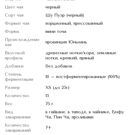
Цвет чая
черный
Сорт чая
Шу Пуэр (черный)
Формат чая
порционный, прессованный
Форма
мини точа
Происхождение
провинция Юньнань
чая
Вкусовой
древесные нотки/кора, земляные
профиль
нотки, крепкий, пряный
Добавки
без добавок
Степень
10 – постферментированные (100%)
ферментации
Размер
XS (до 25г)
Количество
15
Вес
75 г
Вид
в гайване, в типоде, в чайнике, Гунфу
заваривания
Ча, Пин Ча, проливами
Количество
7+
завариваний