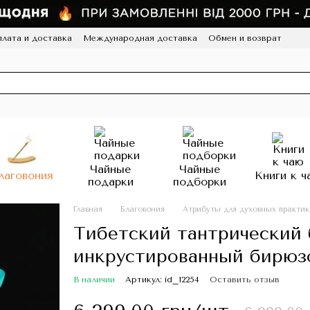
лата и доставка
Международная доставка
Обмен и возврат
а конфиденциальности
Отзывы
Программа лояльности
HoReCa
Чайные
Чайные
лаговония
Книги к ч
подарки
подборки
Главная
Благовония
Атрибуты для духовных практик
Тибетский тантрический 
инкрустированный бирюз
В наличии
Артикул: id_12254
Оставить отзыв