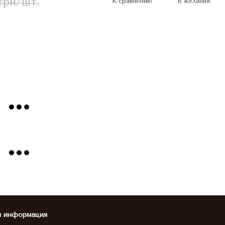
 грн/шт.
К сравнению
В желания
я информация