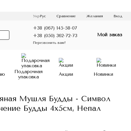
Сравнение
Укр
Рус
Желания
Вход
+38 (067) 145-58-07
Мой заказ
+38 (050) 362-72-73
Перезвонить вам?
Подарочная
аю
Акции
Новинки
упаковка
ряная Мушля Будды - Символ
учение Будды 4х5см, Непал