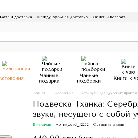
лата и доставка
Международная доставка
Обмен и возврат
а конфиденциальности
Отзывы
Программа лояльности
HoReCa
Чайные
Чайные
лаговония
Книги к ч
подарки
подборки
Главная
Благовония
Атрибуты для духовных практик
Подвеска Тханка: Сереб
звука, несущего с собой 
В наличии
Артикул: id_12252
Оставить отзыв