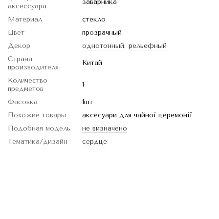
заварника
аксессуара
Материал
стекло
Цвет
прозрачный
Декор
однотонный
,
рельефный
Страна
Китай
производителя
Количество
1
предметов
Фасовка
1шт
Похожие товары
аксесуари для чайної церемонії
Подобная модель
не визначено
Тематика/дизайн
сердце