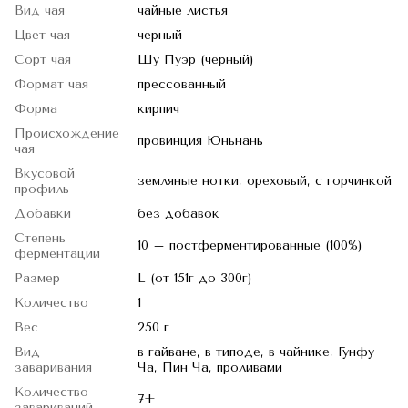
Вид чая
чайные листья
Цвет чая
черный
Сорт чая
Шу Пуэр (черный)
Формат чая
прессованный
Форма
кирпич
Происхождение
провинция Юньнань
чая
Вкусовой
земляные нотки, ореховый, с горчинкой
профиль
Добавки
без добавок
Степень
10 – постферментированные (100%)
ферментации
Размер
L (от 151г до 300г)
Количество
1
Вес
250 г
Вид
в гайване, в типоде, в чайнике, Гунфу
заваривания
Ча, Пин Ча, проливами
Количество
7+
завариваний