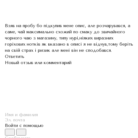
Взяв на пробу бо підкупив мене опис, але розчарувався, а
саме, чай максимально схожий по смаку до звичайного
чорного чаю з магазину, типу нурі,ніяких виразних
горіхових нотків як вказано в описі я не відчув,тому беріть
на свій страх і ризик але мені він не сподобався.
Ответить
Новый отзыв или комментарий
Войти с помощью