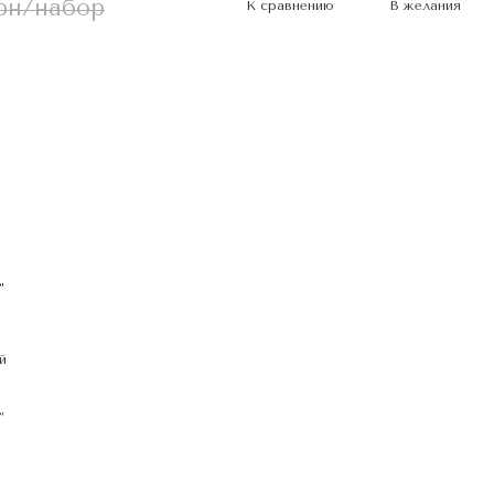
грн/набор
К сравнению
В желания
й
,