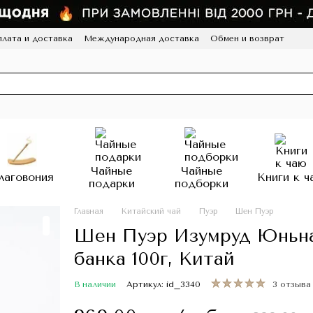
лата и доставка
Международная доставка
Обмен и возврат
а конфиденциальности
Отзывы
Программа лояльности
HoReCa
Чайные
Чайные
лаговония
Книги к ч
подарки
подборки
Главная
Китайский чай
Пуэр
Шен Пуэр
Шен Пуэр Изумруд Юньна
банка 100г, Китай
В наличии
Артикул: id_3340
3 отзыва