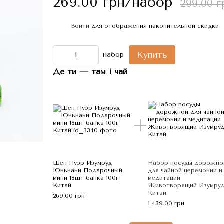
269.00 грн/набор
299.00 
Войти
для отображения накопительной скидки
%
Купить
набор
Де ти — там і чай
Шен Пуэр Изумруд
Набор посуды дорожно
Юньнани Подарочный
для чайной церемонии и
мини 18шт банка 100г,
медитации
Китай
Животворящий Изумруд
Китай
269.00 грн
1 439.00 грн