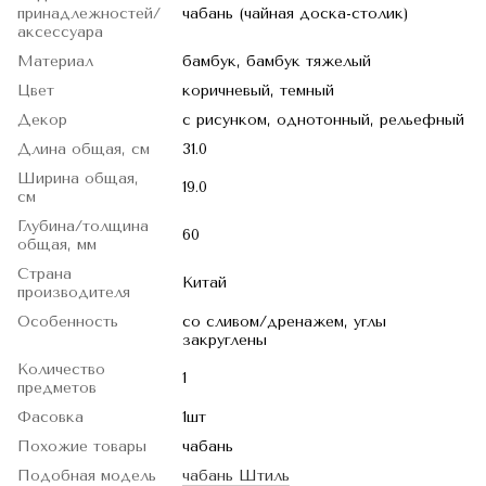
принадлежностей/
чабань (чайная доска-столик)
аксессуара
Материал
бамбук, бамбук тяжелый
Цвет
коричневый, темный
Декор
с рисунком, однотонный, рельефный
Длина общая, см
31.0
Ширина общая,
19.0
см
Глубина/толщина
60
общая, мм
Страна
Китай
производителя
Особенность
со сливом/дренажем, углы
закруглены
Количество
1
предметов
Фасовка
1шт
Похожие товары
чабань
Подобная модель
чабань Штиль