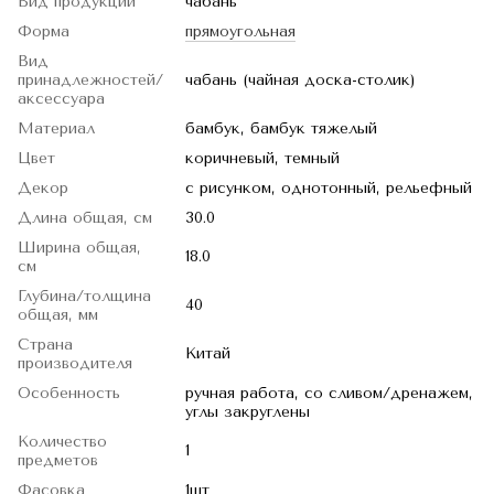
Вид продукции
чабань
Форма
прямоугольная
Вид
принадлежностей/
чабань (чайная доска-столик)
аксессуара
Материал
бамбук, бамбук тяжелый
Цвет
коричневый, темный
Декор
с рисунком, однотонный, рельефный
Длина общая, см
30.0
Ширина общая,
18.0
см
Глубина/толщина
40
общая, мм
Страна
Китай
производителя
Особенность
ручная работа, со сливом/дренажем,
углы закруглены
Количество
1
предметов
Фасовка
1шт