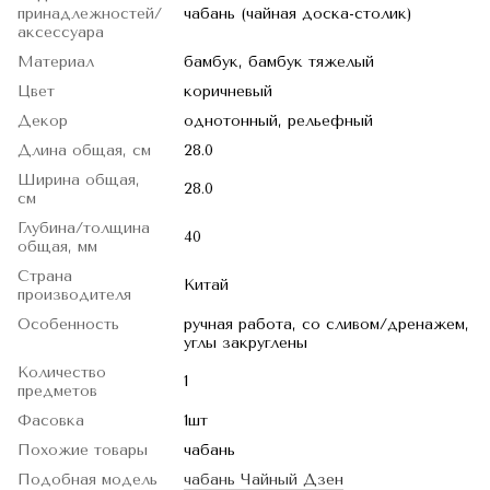
принадлежностей/
чабань (чайная доска-столик)
аксессуара
Материал
бамбук, бамбук тяжелый
Цвет
коричневый
Декор
однотонный, рельефный
Длина общая, см
28.0
Ширина общая,
28.0
см
Глубина/толщина
40
общая, мм
Страна
Китай
производителя
Особенность
ручная работа, со сливом/дренажем,
углы закруглены
Количество
1
предметов
Фасовка
1шт
Похожие товары
чабань
Подобная модель
чабань Чайный Дзен