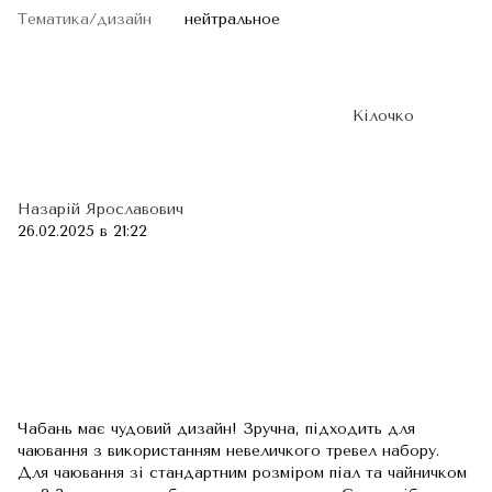
Тематика/дизайн
нейтральное
Кілочко
Назарій Ярославович
26.02.2025 в 21:22
Чабань має чудовий дизайн! Зручна, підходить для
чаювання з використанням невеличкого тревел набору.
Для чаювання зі стандартним розміром піал та чайничком