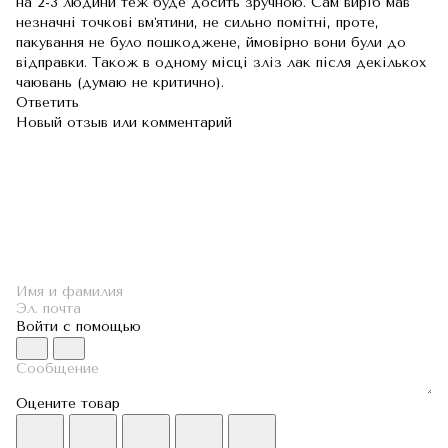
на 2-3 людини теж буде досить зручною. Сам виріб мав
незначні точкові вмʼятини, не сильно помітні, проте,
пакування не було пошкоджене, ймовірно вони були до
відправки. Також в одному місці зліз лак після декількох
чаювань (думаю не критично).
Ответить
Новый отзыв или комментарий
Войти с помощью
Оцените товар