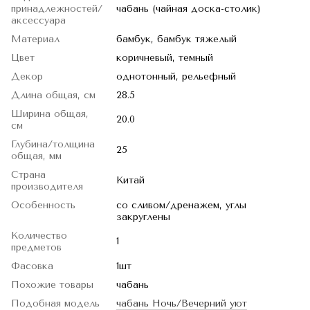
принадлежностей/
чабань (чайная доска-столик)
аксессуара
Материал
бамбук, бамбук тяжелый
Цвет
коричневый, темный
Декор
однотонный, рельефный
Длина общая, см
28.5
Ширина общая,
20.0
см
Глубина/толщина
25
общая, мм
Страна
Китай
производителя
Особенность
со сливом/дренажем, углы
закруглены
Количество
1
предметов
Фасовка
1шт
Похожие товары
чабань
Подобная модель
чабань Ночь/Вечерний уют