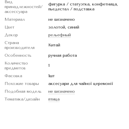
Вид
фигурка / статуэтка, конфетница,
принадлежностей/
пьедестал / подставка
аксессуара
Материал
не визначено
Цвет
золотой, синий
Декор
рельефный
Страна
Китай
производителя
Особенность
ручная работа
Количество
1
предметов
Фасовка
1шт
Похожие товары
аксесуари для чайної церемонії
Подобная модель
не визначено
Тематика/дизайн
птица