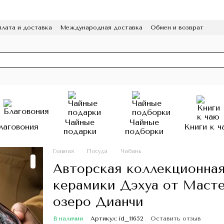
лата и доставка
Международная доставка
Обмен и возврат
а конфиденциальности
Отзывы
Программа лояльности
HoReCa
Чайные
Чайные
лаговония
Книги к ч
подарки
подборки
Главная
Посуда
Чабань
Авторская коллекционная
керамики Дэхуа от Масте
озеро Дианчи
В наличии
Артикул: id_11652
Оставить отзыв