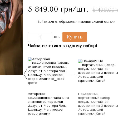
5 849.00 грн/шт.
6 499.00 
Войти
для отображения накопительной скидки
%
Купить
шт.
Чайна естетика в одному наборі
Авторская
Подарочный
коллекционная чабань из
портативный набор
знаменитой керамики
посуды для чайной
Дэхуа от Мастера Чэнь
церемонии на 3 персоны
Цзяньду: Магическое
Лотос, дающий
озеро Дианчи
гармонию, Китай