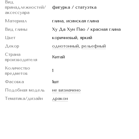
Вид
принадлежностей/
фигурка / статуэтка
аксессуара
Материал
глина, исинская глина
Вид глины
Ху Да Хун Пао / красная глина
Цвет
коричневый, яркий
Декор
однотонный
,
рельефный
Страна
Китай
производителя
Количество
1
предметов
Фасовка
1шт
Подобная модель
не визначено
Тематика/дизайн
дракон