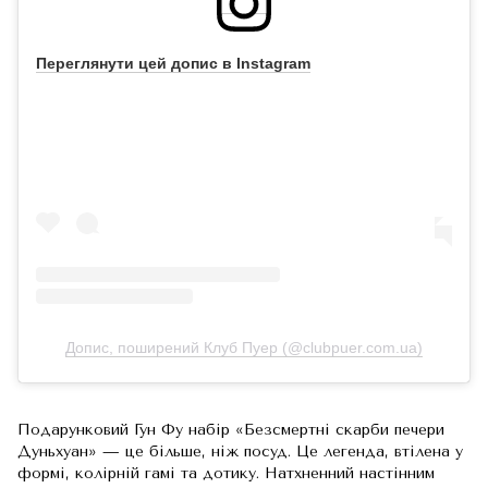
Переглянути цей допис в Instagram
Допис, поширений Клуб Пуер (@clubpuer.com.ua)
Подарунковий Гун Фу набір «Безсмертні скарби печери
Дуньхуан» — це більше, ніж посуд. Це легенда, втілена у
формі, колірній гамі та дотику. Натхненний настінним