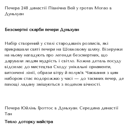
Печера 248 династії Північна Вей у гротах Могао в
Дуньхуан
Безсмертні скарби печери Дуньхуан
Набір створений у стилі стародавніх розписів, які
прикрашали святі печери на Шовковому шляху. Візерунки
на ньому нагадують про легенди безсмертних, що
дарували людям мудрість і світло. Кожна деталь посуду
відсилає до мистецтва Сходу: унікальні орнаменти,
витончені лінії, образи вітру й полум’я. Чаювання з цим
набором стає подорожжю у часі — до таємних печер, де
пахощі ладану змішуються з подихом вічності.
Печера Юйлінь Гроттос в Дуньхуан. Середина династії
Тан
Тепло доторку майстра