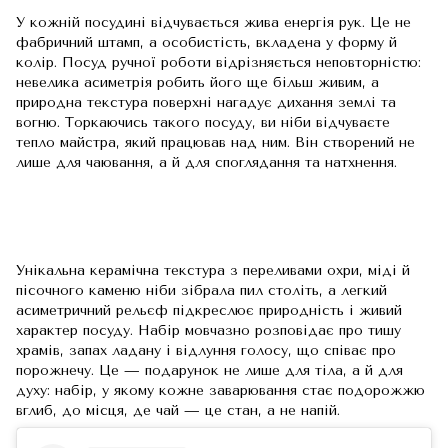
У кожній посудині відчувається жива енергія рук. Це не
фабричний штамп, а особистість, вкладена у форму й
колір. Посуд ручної роботи відрізняється неповторністю:
невелика асиметрія робить його ще більш живим, а
природна текстура поверхні нагадує дихання землі та
вогню. Торкаючись такого посуду, ви ніби відчуваєте
тепло майстра, який працював над ним. Він створений не
лише для чаювання, а й для споглядання та натхнення.
Унікальна керамічна текстура з переливами охри, міді й
пісочного каменю ніби зібрала пил століть, а легкий
асиметричний рельєф підкреслює природність і живий
характер посуду. Набір мовчазно розповідає про тишу
храмів, запах ладану і відлуння голосу, що співає про
порожнечу. Це — подарунок не лише для тіла, а й для
духу: набір, у якому кожне заварювання стає подорожжю
вглиб, до місця, де чай — це стан, а не напій.