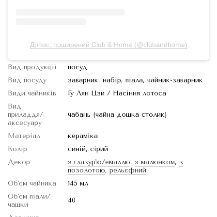
Допис, поширений Club & Home (@clubandhome)
Вид продукції
посуд
Вид посуду
заварник, набір, піала, чайник-заварник
Види чайників
Гу Лян Цзи / Насіння лотоса
Вид
приладдя/
чабань (чайна дошка-столик)
аксесуару
Матеріал
кераміка
Колір
синій, сірий
Декор
з глазур'ю/емаллю
,
з малюнком
,
з
позолотою
,
рельєфний
Об'єм чайника
145 мл
Об'єм піали/
40
чашки