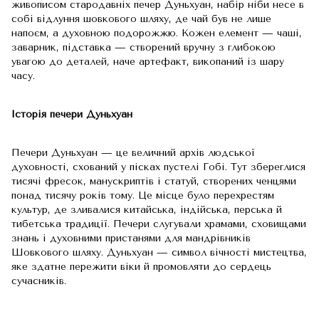
живописом стародавніх печер Дуньхуан, набір ніби несе в
собі відлуння шовкового шляху, де чай був не лише
напоєм, а духовною подорожжю. Кожен елемент — чаші,
заварник, підставка — створений вручну з глибокою
увагою до деталей, наче артефакт, викопаний із шару
часу.
Історія печери Дуньхуан
Печери Дуньхуан — це величний архів людської
духовності, схований у пісках пустелі Гобі. Тут збереглися
тисячі фресок, манускриптів і статуй, створених ченцями
понад тисячу років тому. Це місце було перехрестям
культур, де зливалися китайська, індійська, перська й
тибетська традиції. Печери слугували храмами, сховищами
знань і духовними пристанями для мандрівників
Шовкового шляху. Дуньхуан — символ вічності мистецтва,
яке здатне пережити віки й промовляти до сердець
сучасників.