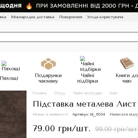
вка
Міжнародна доставка
Повернення
Угода користувача
грама лояльності
HoReCa
Подарунки
Чайні
Книги д
Пахощі
чаєману
підбірки
чаю
Головна
Посуд
Чайні аксесуари
Інші
Підставка металева Лист 
Немає в наявності
Артикул: id_11554
Написати відгу
79.00 грн/шт.
99.00 грн/шт