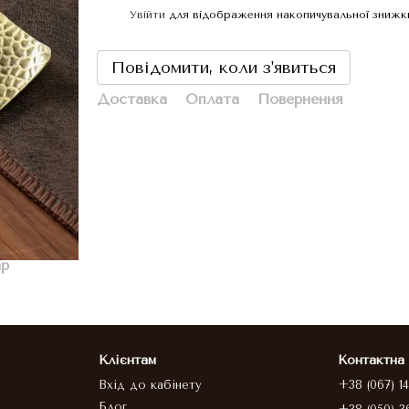
Увійти
для відображення накопичувальної знижк
%
Повідомити, коли з'явиться
Доставка
Оплата
Повернення
ар
Клієнтам
Контактна
Вхід до кабінету
+38 (067) 1
Блог