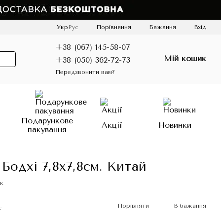
Порівняння
Укр
Рус
Бажання
Вхід
+38 (067) 145-58-07
Мій кошик
+38 (050) 362-72-73
Передзвонити вам?
о
Подарункове
Акції
Новинки
пакування
Бодхі 7,8х7,8см. Китай
к
.
Порівняти
В бажання