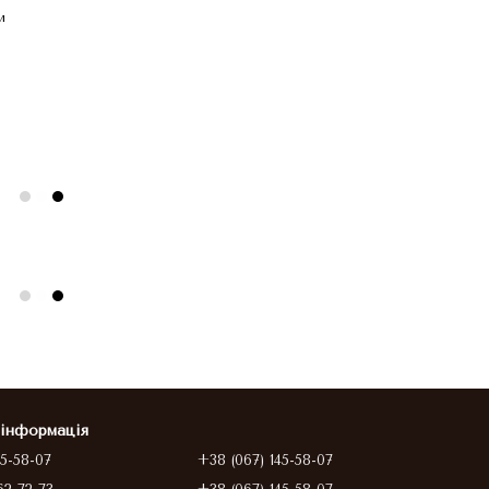
и
 інформація
45-58-07
+38 (067) 145-58-07