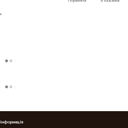
Порівняти
В бажання
и
 інформація