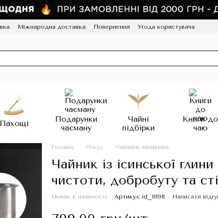
вка
Міжнародна доставка
Повернення
Угода користувача
грама лояльності
HoReCa
Подарунки
Чайні
Книги д
Пахощі
чаєману
підбірки
чаю
Головна
Посуд
Чайники заварники
Чайник із ісинської глини
чистоти, добробуту та ст
Немає в наявності
Артикул: id_11198
Написати відгу