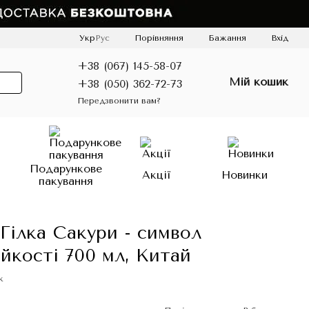
Порівняння
Укр
Рус
Бажання
Вхід
+38 (067) 145-58-07
Мій кошик
+38 (050) 362-72-73
Передзвонити вам?
о
Подарункове
Акції
Новинки
пакування
 Гілка Сакури - символ
ійкості 700 мл, Китай
к